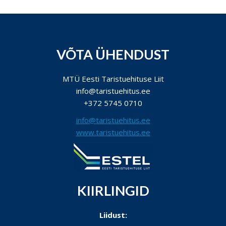
VÕTA ÜHENDUST
MTÜ Eesti Taristuehituse Liit
info@taristuehitus.ee
+372 5745 0710
info@taristuehitus.ee
www.taristuehitus.ee
KIIRLINGID
Liidust: