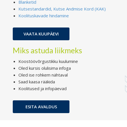
Blanketid
Kutsestandardid, Kutse Andmise Kord (KAK)
Koolituskavade hindamine
VAATA KUUPÄEVI
Miks astuda liikmeks
Koostöövõrgustikku kuulumine
Oled kursis olulisima infoga
Oled ise rohkem nähtaval
Saad kaasa rääkida
Koolitused ja infopäevad
ESITA AVALDUS