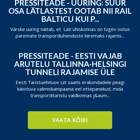
PRESSITEADE - UURING: SUUR
OSA LÄTLASTEST OOTAB NII RAIL
BALTICU KUI P...
Värske uuring näitab, et Läti ühiskonnas on tugev ootus
paremate transpordiühenduste kiiremaks rajamis...
PRESSITEADE - EESTI VAJAB
ARUTELU TALLINNA-HELSINGI
TUNNELI RAJAMISE ÜLE
Eesti Taristuehituse Liit saatis erakondadele peagi
käivituva valimiskampaania eel ettepanekud, mida
transporditaristu valdkonnas j&aum...
VAATA KÕIKI