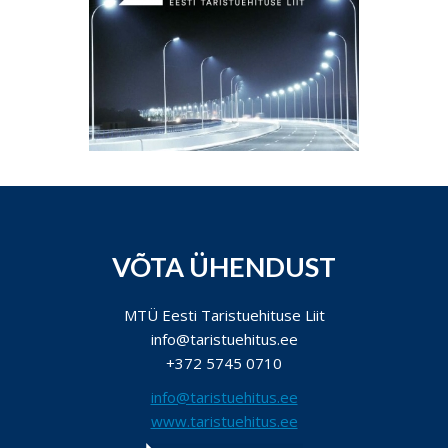
VÕTA ÜHENDUST
MTÜ Eesti Taristuehituse Liit
info@taristuehitus.ee
+372 5745 0710
info@taristuehitus.ee
www.taristuehitus.ee