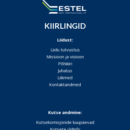
KIIRLINGID
Liidust:
Liidu tutvustus
Missioon ja visioon
Põhikiri
Juhatus
Liikmed
Kontaktandmed
Kutse andmine:
Kutsekomisjonide kuupäevad
Kutsete üldinfo