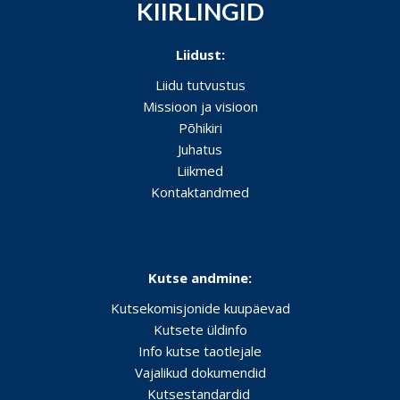
KIIRLINGID
Liidust:
Liidu tutvustus
Missioon ja visioon
Põhikiri
Juhatus
Liikmed
Kontaktandmed
Kutse andmine:
Kutsekomisjonide kuupäevad
Kutsete üldinfo
Info kutse taotlejale
Vajalikud dokumendid
Kutsestandardid