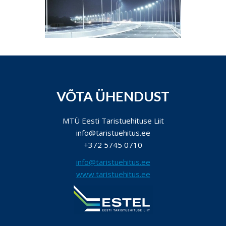
VÕTA ÜHENDUST
MTÜ Eesti Taristuehituse Liit
info@taristuehitus.ee
+372 5745 0710
info@taristuehitus.ee
www.taristuehitus.ee