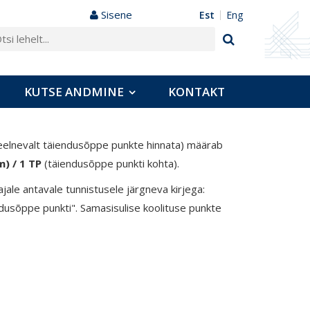
Sisene
est
eng
KUTSE ANDMINE
KONTAKT
 eelnevalt täiendusõppe punkte hinnata) määrab
) / 1 TP
(täiendusõppe punkti kohta).
ale antavale tunnistusele järgneva kirjega:
dusõppe punkti". Samasisulise koolituse punkte