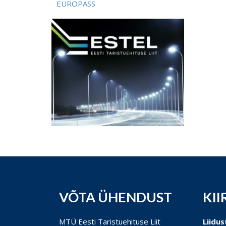
EUROPASS
VÕTA ÜHENDUST
KII
MTÜ Eesti Taristuehituse Liit
Liidus