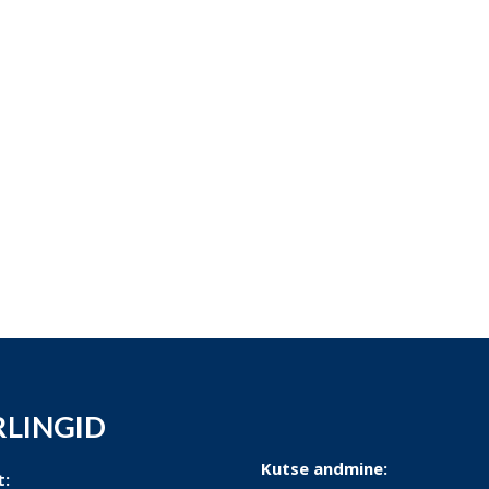
RLINGID
Kutse andmine:
t: