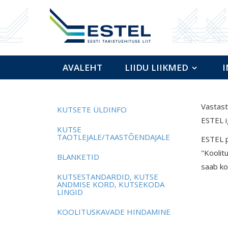
AVALEHT
LIIDU LIIKMED
I
Vastast
KUTSETE ÜLDINFO
ESTEL i
KUTSE
TAOTLEJALE/TAASTÕENDAJALE
ESTEL p
"Koolit
BLANKETID
saab ko
KUTSESTANDARDID, KUTSE
ANDMISE KORD, KUTSEKODA
LINGID
KOOLITUSKAVADE HINDAMINE