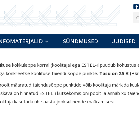
NFOMATERJALID
SÜNDMUSED
UUDISED
ikuse kokkuleppe korral (koolitajal ega ESTEL-il puudub kohustus
ga konkreetse koolituse täiendusõppe punkte.
Tasu on 25 € (+km
oolt määratud täiendusõppe punktide võib koolitaja märkida kuulaj
uskava on hinnatud ESTEL-i kutsekomisjoni poolt ja annab xx täien
olitaja kasutada ühe aasta jooksul nende määramisest.