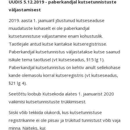
UUDIS 5.12.2019 - paberkandjal kutsetunnistuste
väljastamisest
2019. aasta 1. jaanuaril jõustunud kutseseaduse
muudatuste kohaselt ei ole paberkandjal
kutsetunnistuse väljastamine enam kohustuslik.
Taotlejale antud kutse kantakse kutseregistrisse.
Paberkandjal kutsetunnistus väljastatakse kutse saanud
isikule tema taotlusel (vt kutseseadus, §15 lg 1).
Paberkandjal kutsetunnistus on kehtiv ainult sellekohase
kande olemasolu korral kutseregistris (vt kutseseadus,
§21 lg 4).
Seetõttu loobub Kutsekoda alates 1. jaanuarist 2020
vaikimisi kutsetunnistuste trükkimisest.
Siiski võib tekkida olukordi, kus kutsetunnistuse
registrikanne ei ole piisav ja trükitud tunnistust võib vaja
minna. Näiteks, kui: