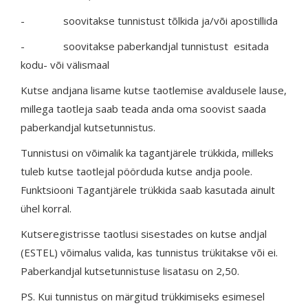
- soovitakse tunnistust tõlkida ja/või apostillida
- soovitakse paberkandjal tunnistust esitada
kodu- või välismaal
Kutse andjana lisame kutse taotlemise avaldusele lause,
millega taotleja saab teada anda oma soovist saada
paberkandjal kutsetunnistus.
Tunnistusi on võimalik ka tagantjärele trükkida, milleks
tuleb kutse taotlejal pöörduda kutse andja poole.
Funktsiooni Tagantjärele trükkida saab kasutada ainult
ühel korral.
Kutseregistrisse taotlusi sisestades on kutse andjal
(ESTEL) võimalus valida, kas tunnistus trükitakse või ei.
Paberkandjal kutsetunnistuse lisatasu on 2,50.
PS. Kui tunnistus on märgitud trükkimiseks esimesel