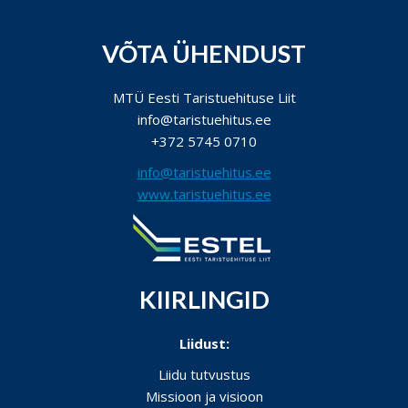
VÕTA ÜHENDUST
MTÜ Eesti Taristuehituse Liit
info@taristuehitus.ee
+372 5745 0710
info@taristuehitus.ee
www.taristuehitus.ee
KIIRLINGID
Liidust:
Liidu tutvustus
Missioon ja visioon