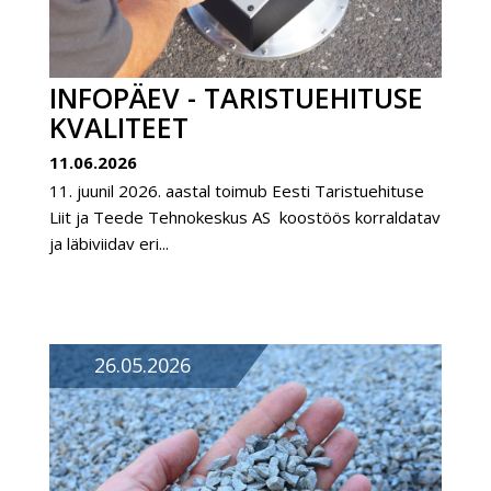
INFOPÄEV - TARISTUEHITUSE
KVALITEET
11.06.2026
11. juunil 2026. aastal toimub Eesti Taristuehituse
Liit ja Teede Tehnokeskus AS koostöös korraldatav
ja läbiviidav eri...
26.05.2026