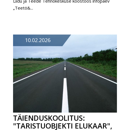
Liidu ja Teede Tehnokeskuse koostöös infopäev
„Teetö&...
10.02.2026
TÄIENDUSKOOLITUS:
"TARISTUOBJEKTI ELUKAAR",