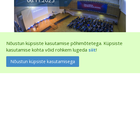
06.11.2025
Nõustun küpsiste kasutamise põhimõtetega. Küpsiste
kasutamise kohta võid rohkem lugeda
siit
!
ESTEL KORRALDAB 6.
NOVEMBRIL KONVERENTSI
"TEEDEPÄEV"
06.11.2025
Ka käesoleval aastal korraldab Eesti Taristuehituse
Liit konverentsi "TEEDEPÄEV 2025". Konverents
toimub 6.&n...