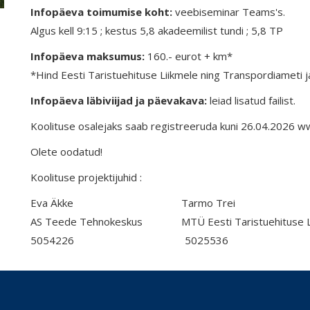
Infopäeva toimumise koht:
veebiseminar Teams's.
Algus kell 9:15 ; kestus 5,8 akadeemilist tundi ; 5,8 TP
Infopäeva maksumus:
160.- eurot + km*
*Hind Eesti Taristuehituse Liikmele ning Transpordiameti j
Infopäeva läbiviijad ja päevakava:
leiad lisatud failist.
Koolituse osalejaks saab registreeruda kuni 26.04.2026 
Olete oodatud!
Koolituse projektijuhid :
Eva Äkke Tarmo Trei
AS Teede Tehnokeskus MTÜ Eesti Taristuehituse Li
5054226 5025536