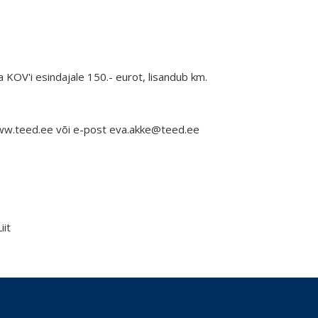
a KOV'i esindajale 150.- eurot, lisandub km.
www.teed.ee või e-post eva.akke@teed.ee
it