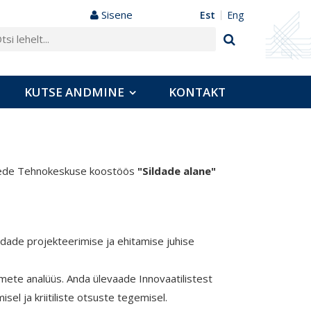
Sisene
est
eng
KUTSE ANDMINE
KONTAKT
Teede Tehnokeskuse koostöös
"Sildade alane"
ildade projekteerimise ja ehitamise juhise
ete analüüs.​ Anda ülevaade Innovaatilistest
el ja kriitiliste otsuste tegemisel.