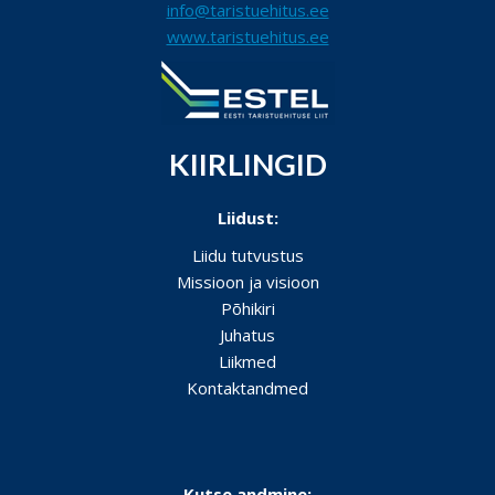
info@taristuehitus.ee
www.taristuehitus.ee
KIIRLINGID
Liidust:
Liidu tutvustus
Missioon ja visioon
Põhikiri
Juhatus
Liikmed
Kontaktandmed
Kutse andmine: