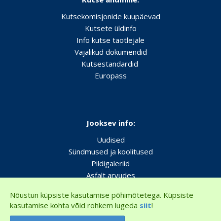
Kutsekomisjonide kuupäevad
Kutsete üldinfo
Info kutse taotlejale
Vajalikud dokumendid
Kutsestandardid
Europass
Jooksev info:
Uudised
Sündmused ja koolitused
Pildigaleriid
Asfalt arvudes
Nõustun küpsiste kasutamise põhimõtetega. Küpsiste
kasutamise kohta võid rohkem lugeda
siit
!