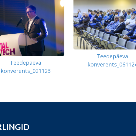
Teedepäeva
Teedepäeva
konverents_06112
konverents_021123
RLINGID