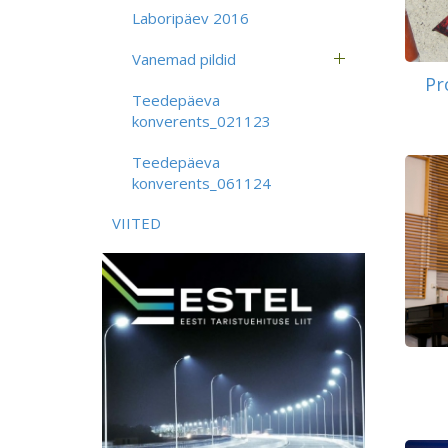
Laboripäev 2016
Vanemad pildid
Pr
Teedepäeva
konverents_021123
Teedepäeva
konverents_061124
VIITED