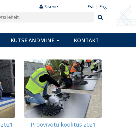
Sisene
est
eng
KUTSE ANDMINE
KONTAKT
.2021
Proovivõtu koolitus 2021