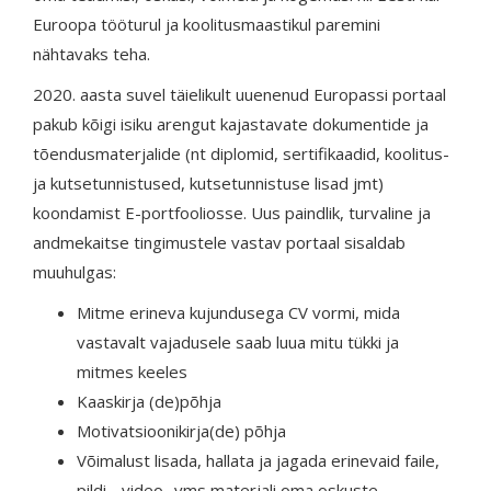
Euroopa tööturul ja koolitusmaastikul paremini
nähtavaks teha.
2020. aasta suvel täielikult uuenenud Europassi portaal
pakub kõigi isiku arengut kajastavate dokumentide ja
tõendusmaterjalide (nt diplomid, sertifikaadid, koolitus-
ja kutsetunnistused, kutsetunnistuse lisad jmt)
koondamist E-portfooliosse. Uus paindlik, turvaline ja
andmekaitse tingimustele vastav portaal sisaldab
muuhulgas:
Mitme erineva kujundusega CV vormi, mida
vastavalt vajadusele saab luua mitu tükki ja
mitmes keeles
Kaaskirja (de)põhja
Motivatsioonikirja(de) põhja
Võimalust lisada, hallata ja jagada erinevaid faile,
pildi-, video- vms materjali oma oskuste