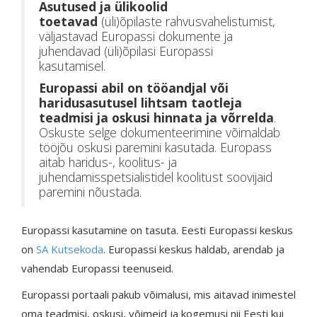
Asutused ja ülikoolid
toetavad
(üli)õpilaste rahvusvahelistumist,
väljastavad Europassi dokumente ja
juhendavad (üli)õpilasi Europassi
kasutamisel.
Europassi abil on tööandjal või
haridusasutusel lihtsam taotleja
teadmisi ja oskusi hinnata ja võrrelda
.
Oskuste selge dokumenteerimine võimaldab
tööjõu oskusi paremini kasutada. Europass
aitab haridus-, koolitus- ja
juhendamisspetsialistidel koolitust soovijaid
paremini nõustada.
Europassi kasutamine on tasuta. Eesti Europassi keskus
on
SA Kutsekoda
. Europassi keskus haldab, arendab ja
vahendab Europassi teenuseid.
Europassi portaali pakub võimalusi, mis aitavad inimestel
oma teadmisi, oskusi, võimeid ja kogemusi nii Eesti kui