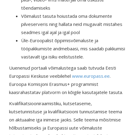
tõendamiseks
Võimalust tasuta hoiustada oma dokumente
pilveserveris ning hallata neid mugavalt mistahes
seadmes igal ajal ja igal pool
Üle-Euroopalist õppimisvõimaluste ja
tööpakkumiste andmebaasi, mis saadab pakkumisi
vastavalt iga isiku eelistustele.
Uuenenud portaali võimalustega saab tutvuda Eesti
Europassi Keskuse veebilehel
www.europass.ee
.
Euroopa Komisjoni Erasmus+ programmist
kaasrahastatav platvorm on kõigile kasutajatele tasuta.
Kvalifikatsiooniraamistiku, kutsetaseme,
kutsetunnistuse ja kvalifikatsiooni tunnustamise teema
on aktuaalne iga inimese jaoks. Selle teema mõistmise
hõlbustamiseks ja Europassi uute võimaluste