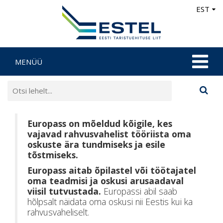
EST
MENÜÜ
Europass on mõeldud kõigile, kes
vajavad rahvusvahelist tööriista oma
oskuste ära tundmiseks ja esile
tõstmiseks.
Europass aitab õpilastel või töötajatel
oma teadmisi ja oskusi arusaadaval
viisil tutvustada.
Europassi abil saab
hõlpsalt näidata oma oskusi nii Eestis kui ka
rahvusvaheliselt.