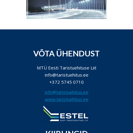
VÕTA ÜHENDUST
MTÜ Eesti Taristuehituse Liit
info@taristuehitus.ee
+372 5745 0710
info@taristuehitus.ee
www.taristuehitus.ee