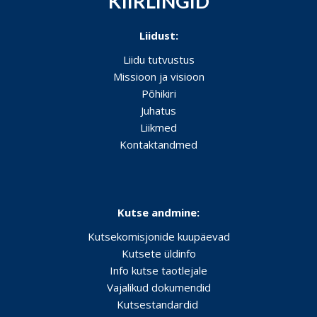
KIIRLINGID
Liidust:
Liidu tutvustus
Missioon ja visioon
Põhikiri
Juhatus
Liikmed
Kontaktandmed
Kutse andmine:
Kutsekomisjonide kuupäevad
Kutsete üldinfo
Info kutse taotlejale
Vajalikud dokumendid
Kutsestandardid