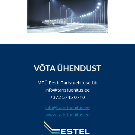
VÕTA ÜHENDUST
MTÜ Eesti Taristuehituse Liit
info@taristuehitus.ee
+372 5745 0710
info@taristuehitus.ee
www.taristuehitus.ee