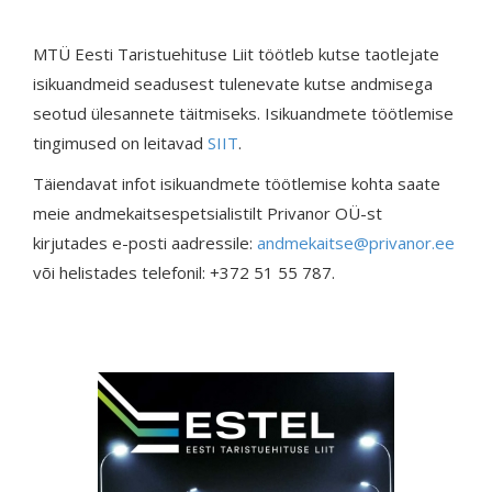
MTÜ Eesti Taristuehituse Liit töötleb kutse taotlejate
isikuandmeid seadusest tulenevate kutse andmisega
seotud ülesannete täitmiseks. Isikuandmete töötlemise
tingimused on leitavad
SIIT
.
Täiendavat infot isikuandmete töötlemise kohta saate
meie andmekaitsespetsialistilt Privanor OÜ-st
kirjutades e-posti aadressile:
andmekaitse@privanor.ee
või helistades telefonil: +372 51 55 787.