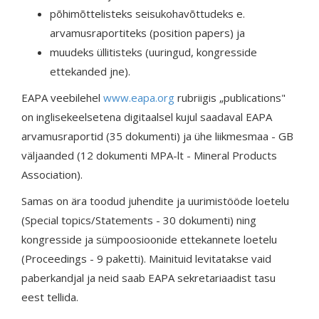
põhimõttelisteks seisukohavõttudeks e.
arvamusraportiteks (position papers) ja
muudeks üllitisteks (uuringud, kongresside
ettekanded jne).
EAPA veebilehel
www.eapa.org
rubriigis „publications"
on inglisekeelsetena digitaalsel kujul saadaval EAPA
arvamusraportid (35 dokumenti) ja ühe liikmesmaa - GB
väljaanded (12 dokumenti MPA-lt - Mineral Products
Association).
Samas on ära toodud juhendite ja uurimistööde loetelu
(Special topics/Statements - 30 dokumenti) ning
kongresside ja sümpoosioonide ettekannete loetelu
(Proceedings - 9 paketti). Mainituid levitatakse vaid
paberkandjal ja neid saab EAPA sekretariaadist tasu
eest tellida.