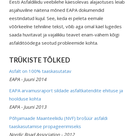
Eesti Asfaldiliidu veebilehe käesolevas alajaotuses leiab
asjahuviline näitena mõned EAPA dokumendid
eestindatud kujul. See, keda ei peleta eemale
võõrkeelne tehniline tekst, võib aga omal käel lugedes
saada huvitavat ja vajalikku teavet enam-vähem kõigi
asfalditöödega seotud probleemide kohta.
TRÜKISTE TÕLKED
Asfalt on 100% taaskasutatav
EAPA - Juuni 2014
EAPA arvamusraport sildade asfaltkatendite ehituse ja
hoolduse kohta
EAPA - Juuni 2013
Põhjamaade Maanteeliidu (NVF) brošüür asfaldi
taaskasutamise propageerimiseks
Nordic Road Association - 2012