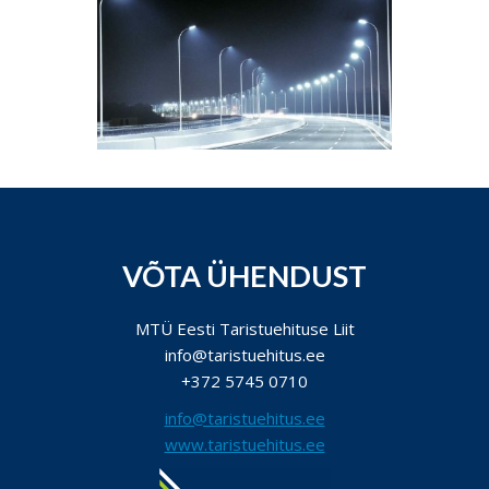
VÕTA ÜHENDUST
MTÜ Eesti Taristuehituse Liit
info@taristuehitus.ee
+372 5745 0710
info@taristuehitus.ee
www.taristuehitus.ee