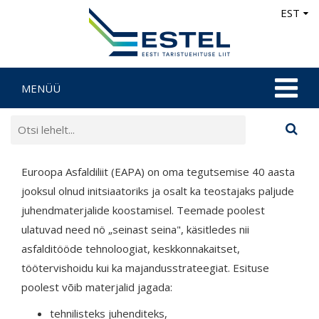
EST
MENÜÜ
Euroopa Asfaldiliit (EAPA) on oma tegutsemise 40 aasta
jooksul olnud initsiaatoriks ja osalt ka teostajaks paljude
juhendmaterjalide koostamisel. Teemade poolest
ulatuvad need nö „seinast seina", käsitledes nii
asfalditööde tehnoloogiat, keskkonnakaitset,
töötervishoidu kui ka majandusstrateegiat. Esituse
poolest võib materjalid jagada:
tehnilisteks juhenditeks,