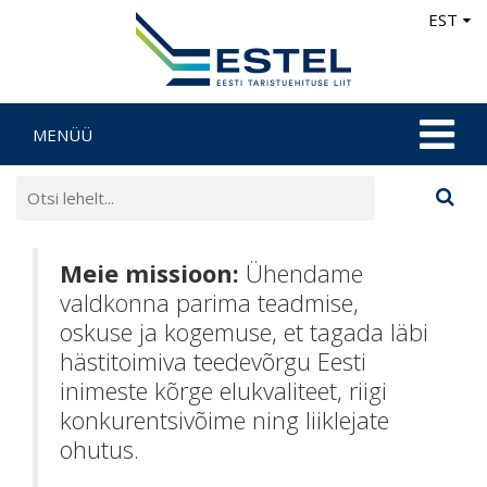
EST
MENÜÜ
Meie missioon:
Ühendame
valdkonna parima teadmise,
oskuse ja kogemuse, et tagada läbi
hästitoimiva teedevõrgu Eesti
inimeste kõrge elukvaliteet, riigi
konkurentsivõime ning liiklejate
ohutus.