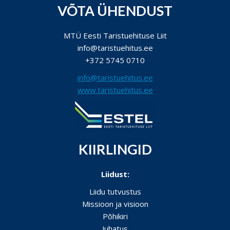
VÕTA ÜHENDUST
MTÜ Eesti Taristuehituse Liit
info@taristuehitus.ee
+372 5745 0710
info@taristuehitus.ee
www.taristuehitus.ee
KIIRLINGID
Liidust:
Liidu tutvustus
Missioon ja visioon
Põhikiri
Juhatus