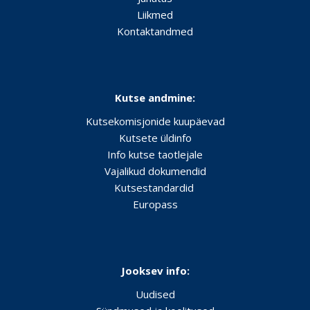
Liikmed
Kontaktandmed
Kutse andmine:
Kutsekomisjonide kuupäevad
Kutsete üldinfo
Info kutse taotlejale
Vajalikud dokumendid
Kutsestandardid
Europass
Jooksev info:
Uudised