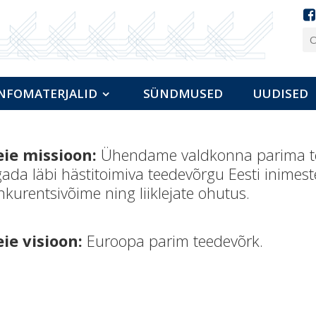
NFOMATERJALID
SÜNDMUSED
UUDISED
ie missioon:
Ühendame valdkonna parima te
ada läbi hästitoimiva teedevõrgu Eesti inimeste 
nkurentsivõime ning liiklejate ohutus.
ie visioon:
Euroopa parim teedevõrk.