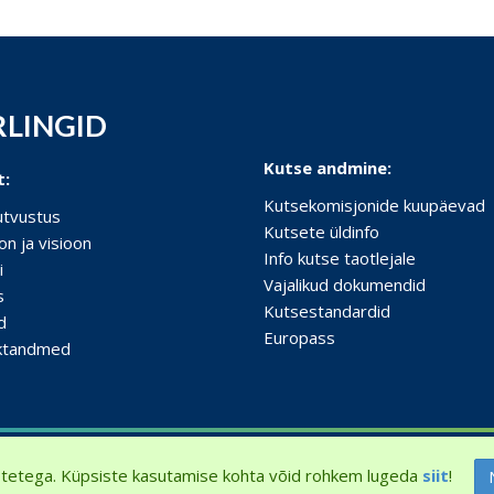
RLINGID
Kutse andmine:
t:
Kutsekomisjonide kuupäevad
tutvustus
Kutsete üldinfo
on ja visioon
Info kutse taotlejale
i
Vajalikud dokumendid
s
Kutsestandardid
d
Europass
ktandmed
tetega. Küpsiste kasutamise kohta võid rohkem lugeda
siit
!