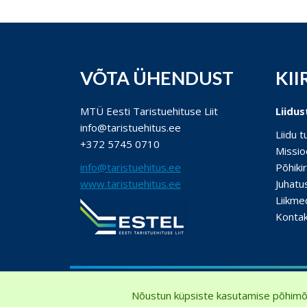
VÕTA ÜHENDUST
KII
MTÜ Eesti Taristuehituse Liit
Liidus
info@taristuehitus.ee
Liidu 
+372 5745 0710
Missio
info@taristuehitus.ee
Põhikir
www.taristuehitus.ee
Juhatu
Liikme
Konta
Nõustun küpsiste kasutamise põhimõ