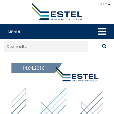
EST
MENÜÜ
14.04.2016