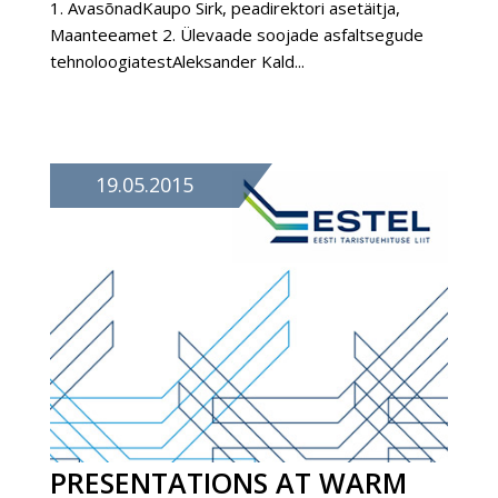
1. AvasõnadKaupo Sirk, peadirektori asetäitja,
Maanteeamet 2. Ülevaade soojade asfaltsegude
tehnoloogiatestAleksander Kald...
19.05.2015
PRESENTATIONS AT WARM