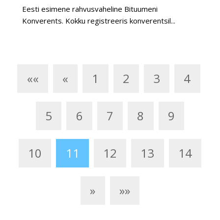
Eesti esimene rahvusvaheline Bituumeni
Konverents. Kokku registreeris konverentsil...
««
«
1
2
3
4
5
6
7
8
9
10
11
12
13
14
»
»»