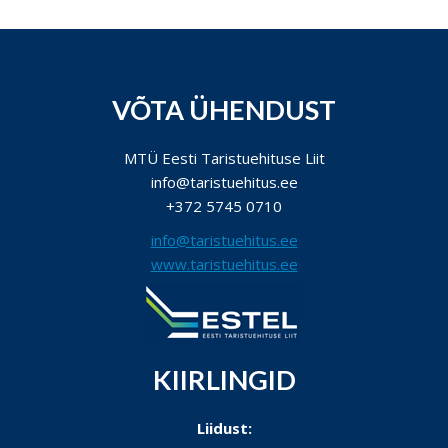
VÕTA ÜHENDUST
MTÜ Eesti Taristuehituse Liit
info@taristuehitus.ee
+372 5745 0710
info@taristuehitus.ee
www.taristuehitus.ee
KIIRLINGID
Liidust: