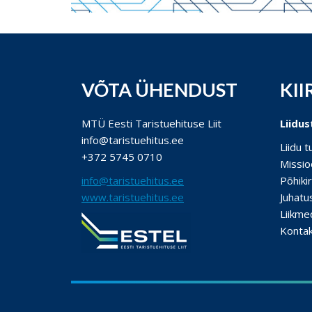
VÕTA ÜHENDUST
KII
MTÜ Eesti Taristuehituse Liit
Liidus
info@taristuehitus.ee
Liidu 
+372 5745 0710
Missio
info@taristuehitus.ee
Põhikir
www.taristuehitus.ee
Juhatu
Liikme
Konta