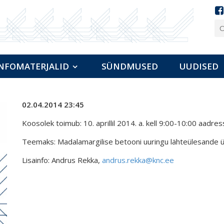
NFOMATERJALID
SÜNDMUSED
UUDISED
02.04.2014 23:45
Koosolek toimub: 10. aprillil 2014. a. kell 9:00-10:00 aadress
Teemaks: Madalamargilise betooni uuringu lähteülesande 
Lisainfo: Andrus Rekka,
andrus.rekka@knc.ee