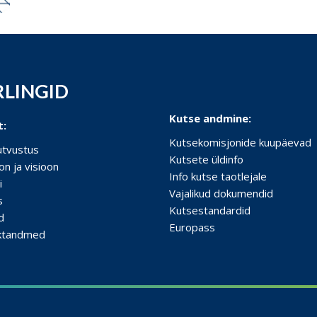
RLINGID
Kutse andmine:
t:
Kutsekomisjonide kuupäevad
tutvustus
Kutsete üldinfo
on ja visioon
Info kutse taotlejale
i
Vajalikud dokumendid
s
Kutsestandardid
d
Europass
ktandmed