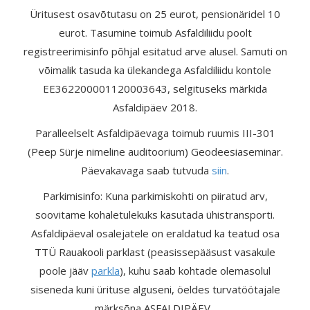
Üritusest osavõtutasu on 25 eurot, pensionäridel 10
eurot. Tasumine toimub Asfaldiliidu poolt
registreerimisinfo põhjal esitatud arve alusel. Samuti on
võimalik tasuda ka ülekandega Asfaldiliidu kontole
EE362200001120003643, selgituseks märkida
Asfaldipäev 2018.
Paralleelselt Asfaldipäevaga toimub ruumis III-301
(Peep Sürje nimeline auditoorium) Geodeesiaseminar.
Päevakavaga saab tutvuda
siin
.
Parkimisinfo: Kuna parkimiskohti on piiratud arv,
soovitame kohaletulekuks kasutada ühistransporti.
Asfaldipäeval osalejatele on eraldatud ka teatud osa
TTÜ Rauakooli parklast (peasissepääsust vasakule
poole jääv
parkla
), kuhu saab kohtade olemasolul
siseneda kuni ürituse alguseni, öeldes turvatöötajale
märksõna ASFALDIPÄEV.