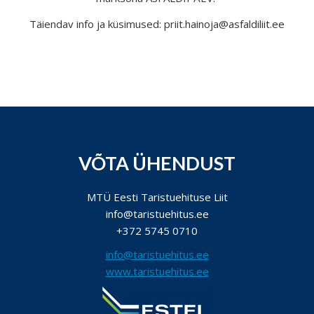
Täiendav info ja küsimused: priit.hainoja@asfaldiliit.ee
VÕTA ÜHENDUST
MTÜ Eesti Taristuehituse Liit
info@taristuehitus.ee
+372 5745 0710
info@taristuehitus.ee
www.taristuehitus.ee