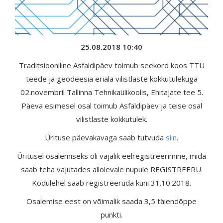
25.08.2018 10:40
Traditsiooniline Asfaldipäev toimub seekord koos TTÜ
teede ja geodeesia eriala vilistlaste kokkutulekuga
02.novembril Tallinna Tehnikaülikoolis, Ehitajate tee 5.
Päeva esimesel osal toimub Asfaldipäev ja teise osal
vilistlaste kokkutulek.
Ürituse päevakavaga saab tutvuda
siin
.
Üritusel osalemiseks oli vajalik eelregistreerimine, mida
saab teha vajutades allolevale nupule REGISTREERU.
Kodulehel saab registreeruda kuni 31.10.2018.
Osalemise eest on võimalik saada 3,5 täiendõppe
punkti.