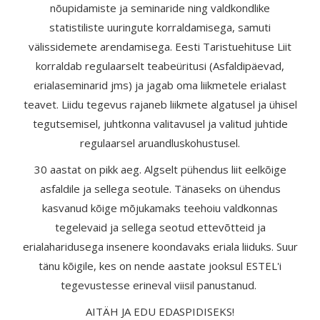
nõupidamiste ja seminaride ning valdkondlike
statistiliste uuringute korraldamisega, samuti
välissidemete arendamisega. Eesti Taristuehituse Liit
korraldab regulaarselt teabeüritusi (Asfaldipäevad,
erialaseminarid jms) ja jagab oma liikmetele erialast
teavet. Liidu tegevus rajaneb liikmete algatusel ja ühisel
tegutsemisel, juhtkonna valitavusel ja valitud juhtide
regulaarsel aruandluskohustusel.
30 aastat on pikk aeg. Algselt pühendus liit eelkõige
asfaldile ja sellega seotule. T
änaseks on ühendus
kasvanud kõige mõjukamaks teehoiu valdkonnas
tegelevaid ja sellega seotud ettevõtteid ja
erialaharidusega insenere koondavaks eriala liiduks. Suur
tänu kõigile, kes on nende aastate jooksul ESTEL'i
tegevustesse erineval viisil panustanud.
AITÄH JA EDU EDASPIDISEKS!