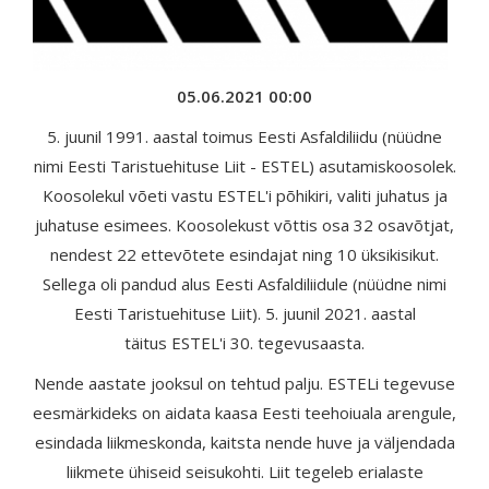
05.06.2021 00:00
5. juunil 1991. aastal toimus Eesti Asfaldiliidu (nüüdne
nimi Eesti Taristuehituse Liit - ESTEL) asutamiskoosolek.
Koosolekul võeti vastu ESTEL'i põhikiri, valiti juhatus ja
juhatuse esimees. Koosolekust võttis osa 32 osavõtjat,
nendest 22 ettevõtete esindajat ning 10 üksikisikut.
Sellega oli pandud alus Eesti Asfaldiliidule (nüüdne nimi
Eesti Taristuehituse Liit). 5. juunil 2021. aastal
täitus ESTEL'i 30. tegevusaasta.
Nende aastate jooksul on tehtud palju.
ESTELi tegevuse
eesmärkideks on aidata kaasa Eesti teehoiuala arengule,
esindada liikmeskonda, kaitsta nende huve ja väljendada
liikmete ühiseid seisukohti.
Liit tegeleb erialaste