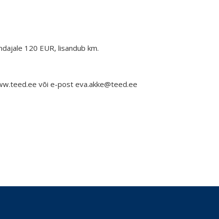
indajale 120 EUR, lisandub km.
www.teed.ee või e-post eva.akke@teed.ee