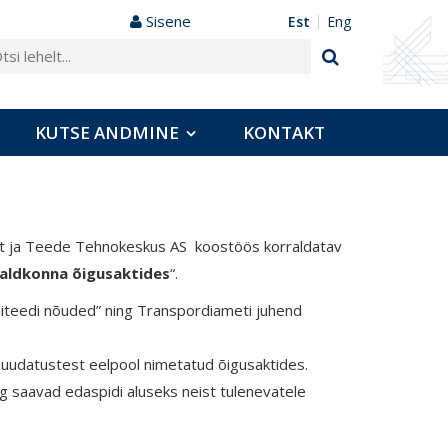
Sisene
est
eng
KUTSE ANDMINE
KONTAKT
Liit ja Teede Tehnokeskus AS koostöös korraldatav
aldkonna õigusaktides
“.
liteedi nõuded”
ning Transpordiameti juhend
udatustest eelpool nimetatud õigusaktides.
g saavad edaspidi aluseks neist tulenevatele