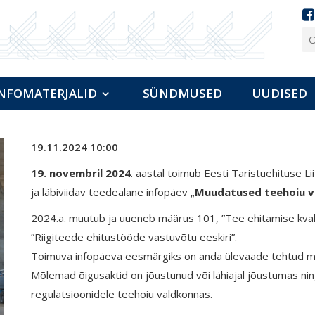
NFOMATERJALID
SÜNDMUSED
UUDISED
19.11.2024 10:00
19. novembril 2024
. aastal toimub Eesti Taristuehituse 
ja läbiviidav teedealane infopäev „
Muudatused teehoiu v
2024.a. muutub ja uueneb
määrus 101, ”Tee ehitamise kva
”
Riigiteede ehitustööde vastuvõtu eeskiri”.
Toimuva infopäeva eesmärgiks on anda ülevaade tehtud mu
Mõlemad õigusaktid on jõustunud või lähiajal jõustumas nin
regulatsioonidele teehoiu valdkonnas.