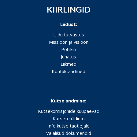
KIIRLINGID
Liidust:
Liidu tutvustus
Missioon ja visioon
Põhikiri
Juhatus
Liikmed
Kontaktandmed
Kutse andmine:
Kutsekomisjonide kuupäevad
Kutsete üldinfo
Info kutse taotlejale
Vajalikud dokumendid