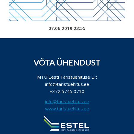
07.06.2019 23:55
VÕTA ÜHENDUST
MTÜ Eesti Taristuehituse Liit
info@taristuehitus.ee
+372 5745 0710
info@taristuehitus.ee
www.taristuehitus.ee