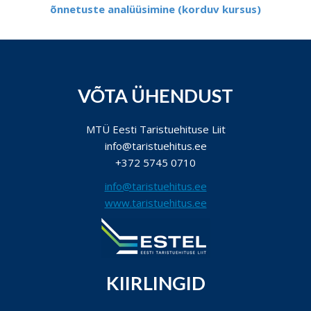
õnnetuste analüüsimine (korduv kursus)
VÕTA ÜHENDUST
MTÜ Eesti Taristuehituse Liit
info@taristuehitus.ee
+372 5745 0710
info@taristuehitus.ee
www.taristuehitus.ee
KIIRLINGID