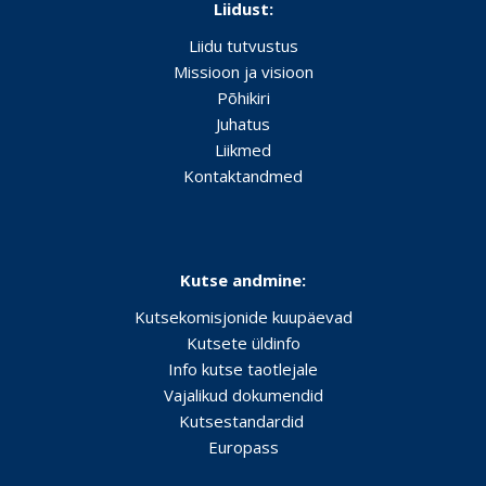
Liidust:
Liidu tutvustus
Missioon ja visioon
Põhikiri
Juhatus
Liikmed
Kontaktandmed
Kutse andmine:
Kutsekomisjonide kuupäevad
Kutsete üldinfo
Info kutse taotlejale
Vajalikud dokumendid
Kutsestandardid
Europass