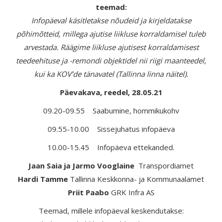
teemad:
Infopäeval käsitletakse nõudeid ja kirjeldatakse
põhimõtteid, millega ajutise liikluse korraldamisel tuleb
arvestada. Räägime liikluse ajutisest korraldamisest
teedeehituse ja -remondi objektidel nii riigi maanteedel,
kui ka KOV’de tänavatel (Tallinna linna näitel).
Päevakava, reedel, 28.05.21
09.20-09.55 Saabumine, hommikukohv
09.55-10.00 Sissejuhatus infopäeva
10.00-15.45 Infopäeva ettekanded.
Jaan Saia ja Jarmo Vooglaine
Transpordiamet
Hardi Tamme
Tallinna Keskkonna- ja Kommunaalamet
Priit Paabo
GRK Infra AS
Teemad, millele infopäeval keskendutakse: