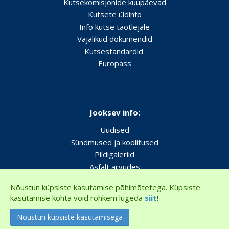
Kutsekomisjonide kuupäevad
Kutsete üldinfo
Info kutse taotlejale
Vajalikud dokumendid
Kutsestandardid
Europass
Jooksev info:
Uudised
Sündmused ja koolitused
Pildigaleriid
Asfalt arvudes
Nõustun küpsiste kasutamise põhimõtetega. Küpsiste
kasutamise kohta võid rohkem lugeda
siit
!