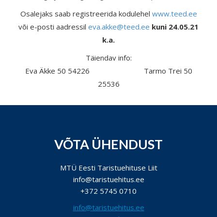
Osalejaks saab registreerida kodulehel
www.teed.ee
või e-posti aadressil
eva.akke@teed.ee
kuni 24.05.21
k.a.
Täiendav info:
Eva Äkke 50 54226 Tarmo Trei 50
25536
VÕTA ÜHENDUST
MTÜ Eesti Taristuehituse Liit
info@taristuehitus.ee
+372 5745 0710
info@taristuehitus.ee