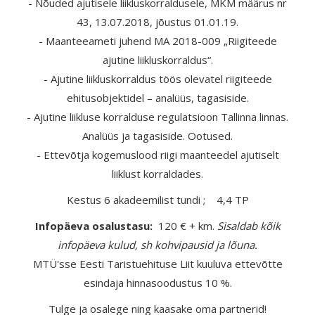
- Nõuded ajutisele liikluskorraldusele, MKM määrus nr
43, 13.07.2018, jõustus 01.01.19.
- Maanteeameti juhend MA 2018-009 „Riigiteede
ajutine liikluskorraldus“.
- Ajutine liikluskorraldus töös olevatel riigiteede
ehitusobjektidel – analüüs, tagasiside.
- Ajutine liikluse korralduse regulatsioon Tallinna linnas.
Analüüs ja tagasiside. Ootused.
- Ettevõtja kogemuslood riigi maanteedel ajutiselt
liiklust korraldades.
Kestus 6 akadeemilist tundi ; 4,4 TP
Infopäeva osalustasu:
120 € + km.
Sisaldab kõik
infopäeva kulud, sh kohvipausid ja lõuna.
MTÜ'sse Eesti Taristuehituse Liit kuuluva ettevõtte
esindaja hinnasoodustus 10 %.
Tulge ja osalege ning kaasake oma partnerid!