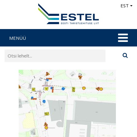
EST
MENÜÜ