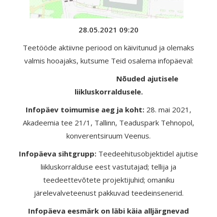
28.05.2021 09:20
Teetööde aktiivne periood on käivitunud ja olemaks
valmis hooajaks, kutsume Teid osalema infopäeval:
Nõuded ajutisele
liikluskorraldusele.
Infopäev toimumise aeg ja koht:
28. mai 2021,
Akadeemia tee 21/1, Tallinn, Teaduspark Tehnopol,
konverentsiruum Veenus.
Infopäeva sihtgrupp:
Teedeehitusobjektidel ajutise
liikluskorralduse eest vastutajad; tellija ja
teedeettevõtete projektijuhid; omaniku
järelevalveteenust pakkuvad teedeinsenerid.
Infopäeva eesmärk on läbi käia alljärgnevad