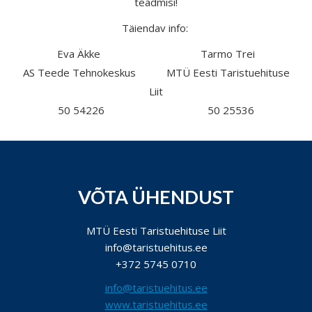
teadmisi!
Täiendav info:
Eva Äkke Tarmo Trei
AS Teede Tehnokeskus MTÜ Eesti Taristuehituse
Liit
50 54226 50 25536
VÕTA ÜHENDUST
MTÜ Eesti Taristuehituse Liit
info@taristuehitus.ee
+372 5745 0710
info@taristuehitus.ee
www.taristuehitus.ee