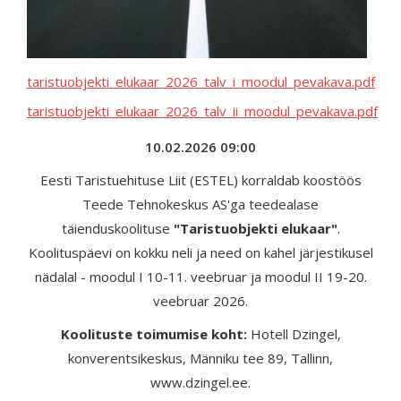
taristuobjekti_elukaar_2026_talv_i_moodul_pevakava.pdf
taristuobjekti_elukaar_2026_talv_ii_moodul_pevakava.pdf
10.02.2026 09:00
Eesti Taristuehituse Liit (ESTEL) korraldab koostöös
Teede Tehnokeskus AS'ga teedealase
täienduskoolituse
"Taristuobjekti elukaar"
.
Koolituspäevi on kokku neli ja need on kahel järjestikusel
nädalal - moodul I 10-11. veebruar ja moodul II 19-20.
veebruar 2026.
Koolituste toimumise koht:
Hotell Dzingel,
konverentsikeskus, Männiku tee 89, Tallinn,
www.dzingel.ee.