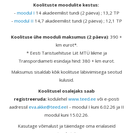
Koolituste moodulite kestus:
-
moodul I
14 akadeemilist tundi (2 päeva) ; 13,2 TP
-
moodul II
14,7 akadeemilist tundi (2 päeva) ; 12,1 TP
Koolituse ühe mooduli maksumus (2 päeva)
: 390 +
km eurot*.
* Eesti Taristuehituse Liit MTÜ liikme ja
Transpordiameti esindaja hind: 380 + km eurot.
Maksumus sisaldab kõik koolituse läbiviimisega seotud
kulusid.
Koolitusel osalejaks saab
registreeruda:
kodulehel
www.teed.ee
või e-posti
aadressil
eva.akke@teed.ee
I - moodul I kuni 6.02.26 ja II
moodul kuni 15.02.26.
Kasutage võimalust ja täiendage oma erialaseid