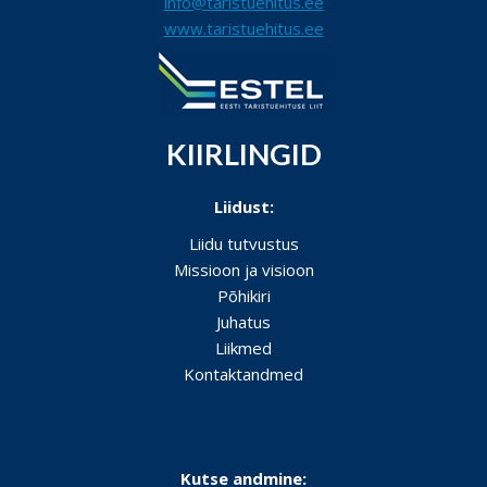
info@taristuehitus.ee
www.taristuehitus.ee
KIIRLINGID
Liidust:
Liidu tutvustus
Missioon ja visioon
Põhikiri
Juhatus
Liikmed
Kontaktandmed
Kutse andmine: