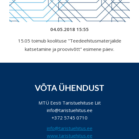
04.05.2018 15:55
15.05 toimub koolituse "Teedeehitusmaterjalide
katsetamine ja proovivõtt" esimene päev.
VÕTA ÜHENDUST
MTÜ Eesti Taristuehituse Liit
info@taristuehitus.ee
+372 5745 0710
info@taristuehitus.ee
www.taristuehitus.ee