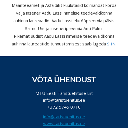
Maanteeamet ja Asfaldiliit kuulutasid kolmandat korda
välja insener Aadu Lassi nimelise teedevaldkonna
auhinna laureaadid. Aadu Lassi elutööpreemia pälvis
Raimu Unt ja inseneripreemia Anti Palmi.
Pikemat uudist Aadu Lassi nimelise teedevaldkonna
auhinna laureaatide tunnustamisest saab lugeda
SIIN
.
VÕTA ÜHENDUST
MTÜ Eesti Taristuehituse Liit
info@taristuehitus.ee
+372 5745 0710
info@taristuehitus.ee
www.taristuehitus.ee