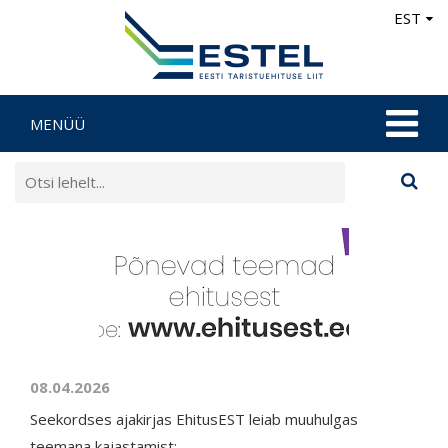
EST
MENÜÜ
08.04.2026
Seekordses ajakirjas EhitusEST leiab muuhulgas
teemana kajastamist: