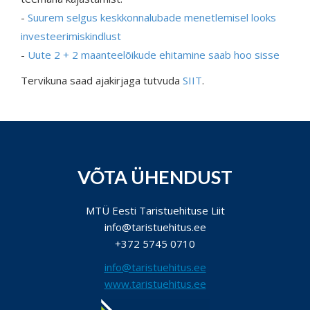
-
Suurem selgus keskkonnalubade menetlemisel looks
investeerimiskindlust
-
Uute 2 + 2 maanteelõikude ehitamine saab hoo sisse
Tervikuna saad ajakirjaga tutvuda
SIIT
.
VÕTA ÜHENDUST
MTÜ Eesti Taristuehituse Liit
info@taristuehitus.ee
+372 5745 0710
info@taristuehitus.ee
www.taristuehitus.ee