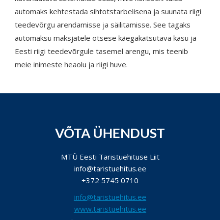
automaks kehtestada sihtotstarbelisena ja suunata riigi
teedevõrgu arendamisse ja säilitamisse. See tagaks
automaksu maksjatele otsese käegakatsutava kasu ja
Eesti riigi teedevõrgule tasemel arengu, mis teenib
meie inimeste heaolu ja riigi huve.
VÕTA ÜHENDUST
MTÜ Eesti Taristuehituse Liit
info@taristuehitus.ee
+372 5745 0710
info@taristuehitus.ee
www.taristuehitus.ee