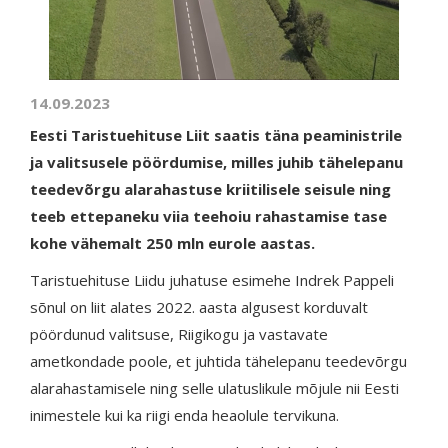
14.09.2023
Eesti Taristuehituse Liit saatis täna peaministrile
ja valitsusele pöördumise, milles juhib tähelepanu
teedevõrgu alarahastuse kriitilisele seisule ning
teeb ettepaneku viia teehoiu rahastamise tase
kohe vähemalt 250 mln eurole aastas.
Taristuehituse Liidu juhatuse esimehe Indrek Pappeli
sõnul on liit alates 2022. aasta algusest korduvalt
pöördunud valitsuse, Riigikogu ja vastavate
ametkondade poole, et juhtida tähelepanu teedevõrgu
alarahastamisele ning selle ulatuslikule mõjule nii Eesti
inimestele kui ka riigi enda heaolule tervikuna.