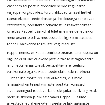
vähenemisel peatub teedeinseneride regulaarne
väljaõpe kõrgkoolides, turult lahkuvad tänasel hetkel
täiesti elujõus teedeehituse ja -hooldusega tegelevad
ettevõtted, loobutakse tehastest ja rasketehnikast,“
kirjeldas Pappel. „Siinkohal tuletame meelde, et riik on
meie peamine tellija, moodustades ligi 85 % ulatuses
teehoiu valdkonna tellimuste kogumahust.“
Pappel nentis, et Eesti poliitiliste otsuste tulemusena on
riigi jaoks oluline valdkond jäetud täielikult tagaplaanile
ning hetkel ei näi tulevik perspektiivne ei teehoiu
valdkonnale ega ka Eesti teede olukorrale tervikuna.
„Ent selline mõtteviis, eriti olukorras, kus meie
lähinaabrid on teinud viimastel aastatel võimsaid
investeeringuid teedevõrku, ei ole jätkusuutlik ning veab
meie ühiskonda ja riiki alt,“ rääkis Pappel. „Palume
arvestada, et lähenevate riigieelarve läbirääkimiste