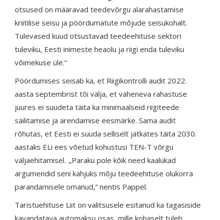
otsused on määravad teedevõrgu alarahastamise
kriitilise seisu ja pöördumatute mõjude seisukohalt.
Tulevased kuud otsustavad teedeehituse sektori
tuleviku, Eesti inimeste heaolu ja riigi enda tuleviku
võimekuse üle.“
Pöördumises seisab ka, et Riigikontrolli audit 2022.
aasta septembrist tõi välja, et väheneva rahastuse
juures ei suudeta täita ka minimaalseid riigiteede
säilitamise ja arendamise eesmärke. Sama audit
rõhutas, et Eesti ei suuda selliselt jätkates täita 2030.
aastaks ELi ees võetud kohustusi TEN-T võrgu
väljaehitamisel. „Paraku pole kõik need kaalukad
argumendid seni kahjuks mõju teedeehituse olukorra
parandamisele omanud,“ nentis Pappel.
Taristuehituse Liit on valitsusele esitanud ka tagasiside
kavandatava automaksu osas, mille kohaselt tuleb