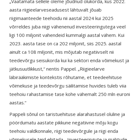
„Vaatamata sellele oleme jõudnud olukorda, kus 2022.
aasta riigieelarveseadusest lähtuvalt jõuab
riigimaanteede teehoidu nii aastal 2024 kui 2025
võrreldes juba niigi vähenenud investeeringutega veel
ligi 100 miljonit vahendeid kummalgi aastal vähem. Kui
2023. aasta tase on ca 202 miljonit, siis 2025. aastal
ainult ca 108 miljonit, mis mõjutab negatiivselt nii
teedevõrgu seisukorda kui ka sektori enda võimekust ja
jätkusuutlikkust,“ nentis Pappel. „Riigieelarve
läbirääkimiste kontekstis rõhutame, et teedeehituse
võimekuse ja teedevõrgu säilitamise huvides tuleb viia
teehoiu rahastamise tase kohe vähemalt 250 mln euroni
aastas.“
Pappeli sõnul on taristuehituse alarahastusel oluline ja
pöördumatu aastate pikkune negatiivne mõju kogu
teehoiu valdkonnale, riigi teedevõrgule ja riigi enda
võimekusele teid ehitada. „Investeeringute ja mahtude