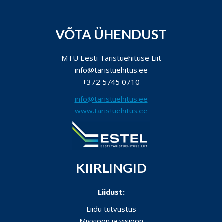
VÕTA ÜHENDUST
MTÜ Eesti Taristuehituse Liit
info@taristuehitus.ee
+372 5745 0710
info@taristuehitus.ee
www.taristuehitus.ee
KIIRLINGID
Liidust:
Liidu tutvustus
Missioon ja visioon