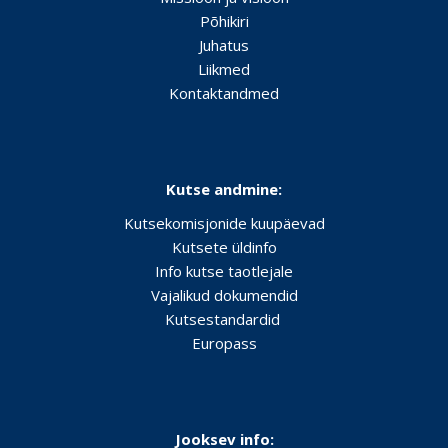
Põhikiri
Juhatus
Liikmed
Kontaktandmed
Kutse andmine:
Kutsekomisjonide kuupäevad
Kutsete üldinfo
Info kutse taotlejale
Vajalikud dokumendid
Kutsestandardid
Europass
Jooksev info: