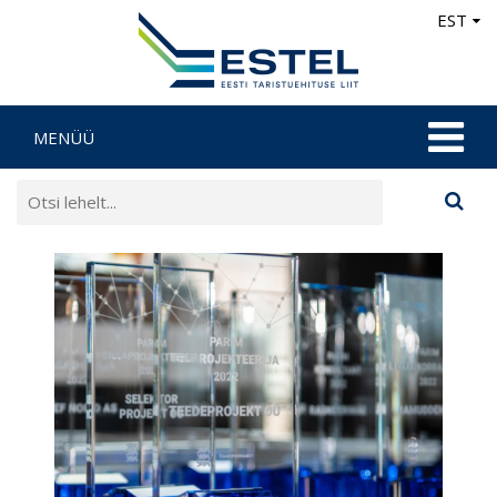
EST
MENÜÜ