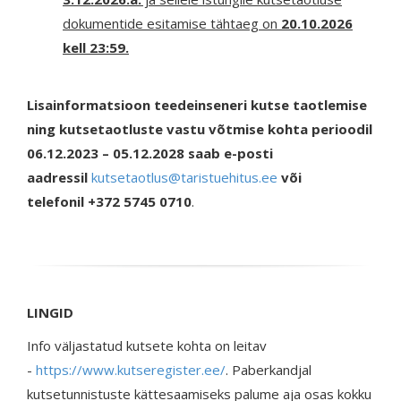
dokumentide esitamise tähtaeg on
20.10.2026
kell 23:59.
Lisainformatsioon teedeinseneri kutse taotlemise
ning kutsetaotluste vastu võtmise kohta perioodil
06.12.2023 – 05.12.2028 saab e-posti
aadressil
kutsetaotlus@taristuehitus.ee
või
telefonil +372 5745 0710
.
LINGID
Info väljastatud kutsete kohta on leitav
-
https://www.kutseregister.ee/
. Paberkandjal
kutsetunnistuste kättesaamiseks palume aja osas kokku