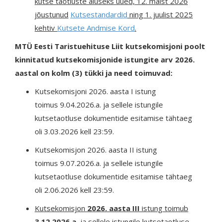
kutse taotluste aluseks uued, 12. maist 2026
jõustunud
Kutsestandardid
ning 1. juulist 2025
kehtiv
Kutsete Andmise Kord
.
MTÜ Eesti Taristuehituse Liit kutsekomisjoni poolt
kinnitatud kutsekomisjonide istungite arv 2026.
aastal on kolm (3) tükki ja need toimuvad:
Kutsekomisjoni 2026. aasta I istung
toimus 9.04.2026.a. ja sellele istungile
kutsetaotluse dokumentide esitamise tähtaeg
oli 3.03.2026 kell 23:59.
Kutsekomisjon 2026. aasta II istung
toimus 9.07.2026.a. ja sellele istungile
kutsetaotluse dokumentide esitamise tähtaeg
oli 2.06.2026 kell 23:59.
Kutsekomisjon
2026. aasta III
istung toimub
3.12.2026.a.
ja sellele istungile kutsetaotluse