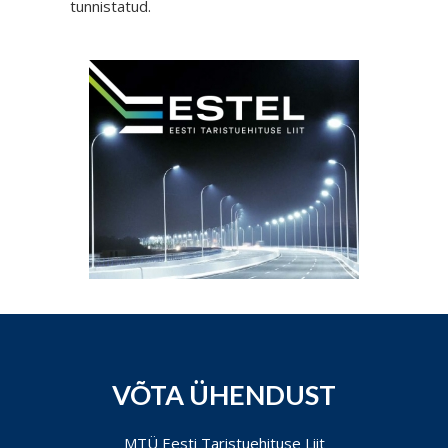
tunnistatud.
VÕTA ÜHENDUST
MTÜ Eesti Taristuehituse Liit