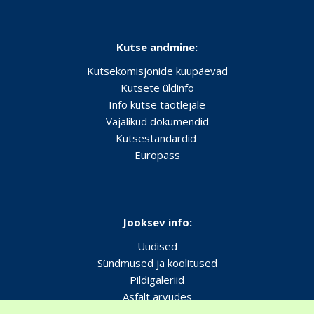
Kutse andmine:
Kutsekomisjonide kuupäevad
Kutsete üldinfo
Info kutse taotlejale
Vajalikud dokumendid
Kutsestandardid
Europass
Jooksev info:
Uudised
Sündmused ja koolitused
Pildigaleriid
Asfalt arvudes