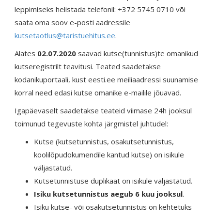
leppimiseks helistada telefonil: +372 5745 0710 või
saata oma soov e-posti aadressile
kutsetaotlus@taristuehitus.ee
.
Alates
02.07.2020
saavad kutse(tunnistus)te omanikud
kutseregistrilt teavitusi. Teated saadetakse
kodanikuportaali, kust eesti.ee meiliaadressi suunamise
korral need edasi kutse omanike e-mailile jõuavad.
Igapäevaselt saadetakse teateid viimase 24h jooksul
toimunud tegevuste kohta järgmistel juhtudel:
Kutse (kutsetunnistus, osakutsetunnistus,
koolilõpudokumendile kantud kutse) on isikule
väljastatud.
Kutsetunnistuse duplikaat on isikule väljastatud.
Isiku kutsetunnistus aegub 6 kuu jooksul
.
Isiku kutse- või osakutsetunnistus on kehtetuks