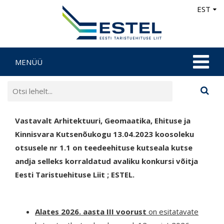
EST
MENÜÜ
Vastavalt Arhitektuuri, Geomaatika, Ehituse ja
Kinnisvara Kutsenõukogu 13.04.2023 koosoleku
otsusele nr 1.1 on teedeehituse kutseala kutse
andja selleks korraldatud avaliku konkursi võitja
Eesti Taristuehituse Liit ; ESTEL.
Alates 2026. aasta
III voorust
on esitatavate