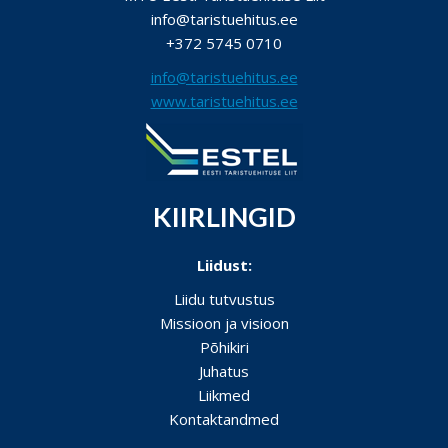
info@taristuehitus.ee
+372 5745 0710
info@taristuehitus.ee
www.taristuehitus.ee
KIIRLINGID
Liidust:
Liidu tutvustus
Missioon ja visioon
Põhikiri
Juhatus
Liikmed
Kontaktandmed