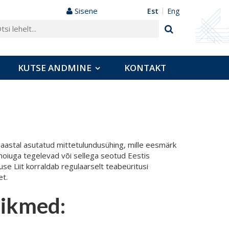
Sisene
est
eng
KUTSE ANDMINE
KONTAKT
91. aastal asutatud mittetulundusühing, mille eesmärk
hoiuga tegelevad või sellega seotud Eestis
use Liit korraldab regulaarselt teabeüritusi
et.
liikmed: