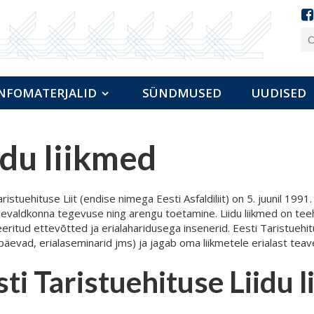
NFOMATERJALID
SÜNDMUSED
UUDISED
idu liikmed
ristuehituse Liit (endise nimega Eesti Asfaldiliit) on 5. juunil 19
evaldkonna tegevuse ning arengu toetamine. Liidu liikmed on tee
eeritud ettevõtted ja erialaharidusega insenerid. Eesti Taristuehit
ipäevad, erialaseminarid jms) ja jagab oma liikmetele erialast teav
sti Taristuehituse Liidu 