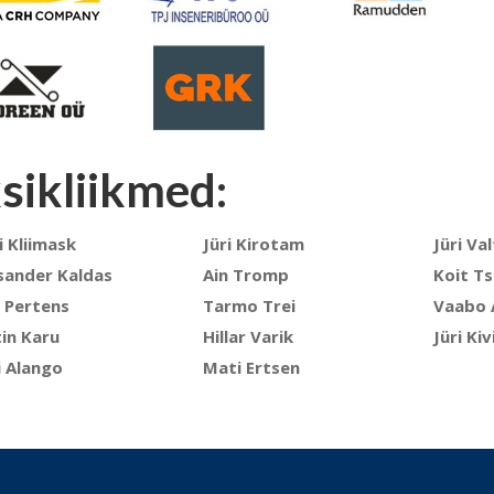
sikliikmed:
i Kliimask
Jüri Kirotam
Jüri Va
sander Kaldas
Ain Tromp
Koit Ts
n
Pertens
Tarmo Trei
Vaabo 
in Karu
Hillar Varik
Jüri Kiv
i Alango
Mati Ertsen