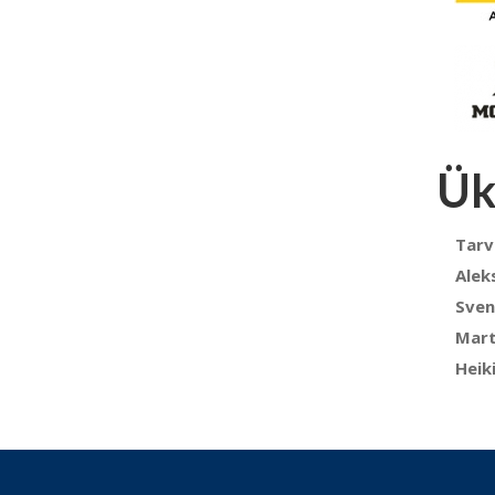
Ük
Tarv
Alek
Sve
Mart
Heik