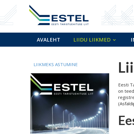
AVALEHT
LIIDU LIIKMED
I
Li
LIIKMEKS ASTUMINE
Eesti Ta
on teed
registr
(Asfald
Ee