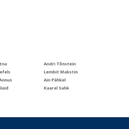
ltna
Andri Tõnstein
efels
Lembit Makstin
Annus
Ain Pähkel
ilaid
Kaarel Sahk