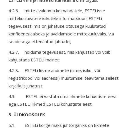
ESTELi vara ja mitte kuritarvitama oma õigusi;
4.2.6. mitte avaldama kolmandatele, ESTELisse
mittekuuluvatele isikutele informatsiooni ESTELi
tegevusest, mis on juhatuse otsusega kuulutatud
konfidentsiaalseks ja avaldamisele mittekuuluvaks, v.a
seadusega ettenähtud juhtudel;
4.2.7. hoiduma tegevusest, mis kahjustab või võib
kahjustada ESTELi mainet;
4.2.8. ESTELi liikme andmete (nime, isiku- või
registrikoodi või aadressi) muutumisel teavitama sellest
kirjalikult juhatust.
4.3. ESTEL ei vastuta oma liikmete kohustiste eest
ega ESTELi liikmed ESTELi kohustiste eest.
5. ÜLDKOOSOLEK
5.1. ESTELi kõrgeimaks juhtorganiks on liikmete