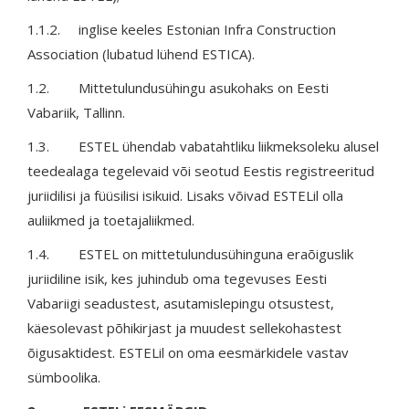
1.1.2. inglise keeles Estonian Infra Construction
Association (lubatud lühend ESTICA).
1.2. Mittetulundusühingu asukohaks on Eesti
Vabariik, Tallinn.
1.3. ESTEL ühendab vabatahtliku liikmeksoleku alusel
teedealaga tegelevaid või seotud Eestis registreeritud
juriidilisi ja füüsilisi isikuid. Lisaks võivad ESTELil olla
auliikmed ja toetajaliikmed.
1.4. ESTEL on mittetulundusühinguna eraõiguslik
juriidiline isik, kes juhindub oma tegevuses Eesti
Vabariigi seadustest, asutamislepingu otsustest,
käesolevast põhikirjast ja muudest sellekohastest
õigusaktidest. ESTELil on oma eesmärkidele vastav
sümboolika.