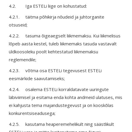
4.2. Iga ESTELi liige on kohustatud:
4.2.1. täitma põhikirja nõudeid ja juhtorganite
otsuseid;
4.2.2. tasuma õigeaegselt liikmemaksu. Kui liikmelisus
lõpeb aasta kestel, tuleb liikmemaks tasuda vastavalt
üldkoosoleku poolt kehtestatud liikmemaksu
reglemendile;
4.2.3. võtma osa ESTELi tegevusest ESTELi
eesmärkide saavutamiseks;
4.2.4. osalema ESTELi korraldatavate uuringute
läbiviimisel ja esitama enda kohta andmeid ulatuses, mis
ei kahjusta tema majandustegevust ja on kooskõlas
konkurentsiseadusega;
4.2.5. kasutama heaperemehelikult ning säästlikult