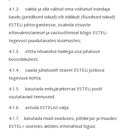
4.1.2. valida ja olla valitud oma volitatud esindaja
kaudu (juriidilised isikud) või isiklikult (füüsilised isikud)
ESTELi juhtorganitesse, osaleda otsuste
ettevalmistamisel ja vastuvõtmisel kõigis ESTELi
tegevust puudutavates küsimustes;
4.1.3. võtta nõuandva häälega osa juhatuse
koosolekutest;
4.1.4. saada juhatuselt teavet ESTELi jooksva
tegevuse kohta;
4.1.5. kasutada eelisjärjekorras ESTELi poolt
osutatavaid teenuseid;
4.1.6. astuda ESTEList välja;
4.1.7. kasutada muid seaduses, põhikirjas ja muudes
ESTEL-i sisestes aktides ettenähtud õigusi.