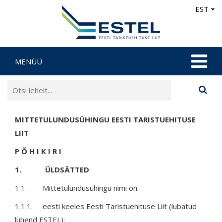
EST
MENÜÜ
MITTETULUNDUSÜHINGU EESTI TARISTUEHITUSE
LIIT
P Õ H I K I R I
1. ÜLDSÄTTED
1.1. Mittetulundusühingu nimi on:
1.1.1. eesti keeles Eesti Taristuehituse Liit (lubatud
lühend ESTEL);