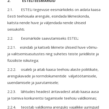
2. ESTELi EESMÄRGID
2.1. ESTELi tegevuse eesmärkideks on aidata kaasa
Eesti teehoiuala arengule, esindada liikmeskonda,
kaitsta nende huve ja väljendada nende ühiseid
seisukohti.
2.2. Eesmärkide saavutamiseks ESTEL:
2.2.1. esindab ja kaitseb liikmete ühiseid huve võimu-
ja valitsemisasutustes ning suhetes teiste juriidiliste ja
füüsiliste isikutega;
2.2.2. osaleb ja aitab kaasa teehoiu alaste poliitikate,
arengukavade ja normdokumentide väljatöötamisele,
uuendamisele ja juurutamisele;
2.2.3. lähtudes headest äritavadest aitab kaasa ausa
ja toimiva konkurentsi tagamisele teehoiu valdkonnas;
2.2.4. teostab valdkonna arenguks vajalikke uuringuid