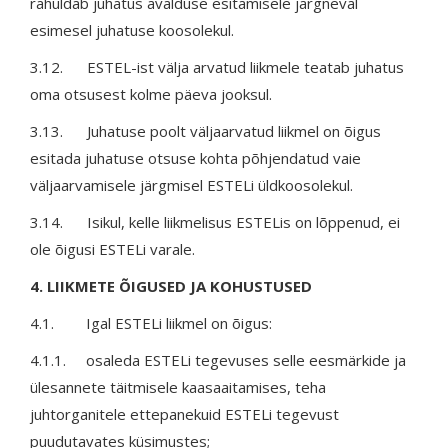
rahuldab juhatus avalduse esitamisele järgneval
esimesel juhatuse koosolekul.
3.12. ESTEL-ist välja arvatud liikmele teatab juhatus
oma otsusest kolme päeva jooksul.
3.13. Juhatuse poolt väljaarvatud liikmel on õigus
esitada juhatuse otsuse kohta põhjendatud vaie
väljaarvamisele järgmisel ESTELi üldkoosolekul.
3.14. Isikul, kelle liikmelisus ESTELis on lõppenud, ei
ole õigusi ESTELi varale.
4. LIIKMETE ÕIGUSED JA KOHUSTUSED
4.1. Igal ESTELi liikmel on õigus:
4.1.1. osaleda ESTELi tegevuses selle eesmärkide ja
ülesannete täitmisele kaasaaitamises, teha
juhtorganitele ettepanekuid ESTELi tegevust
puudutavates küsimustes;