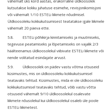
vähemalt üks kord aastas, erakorraline üldkoosolek
kutsutakse kokku juhatuse esimehe, revisjonikomisjoni
või vähemalt 1/10 ESTELi liikmete nõudmisel.
Üldkoosoleku kokkukutsumisest teatatakse igale liikmele
vähemalt 20 päeva ette.
5.8. ESTELi põhikirja kinnitamiseks ja muutmiseks,
tegevuse peatamiseks ja lõpetamiseks on vajalik 2/3
häälteenamus üldkoosolekul viibivate ESTELi liikmete või
nende volitatud esindajate arvust.
5.9. Üldkoosolek on pädev vastu võtma otsuseid
küsimustes, mis on üldkoosoleku kokkukutsumisel
teatavaks tehtud. Küsimustes, mida ei ole üldkoosoleku
kokkukutsumisel teatavaks tehtud, võib vastu võtta
otsuseid vähemalt 9/10 üldkoosolekul osalevate
liikmete nõusolekul kui üldkoosolekul osaleb üle poole
ESTELi liikmetest.