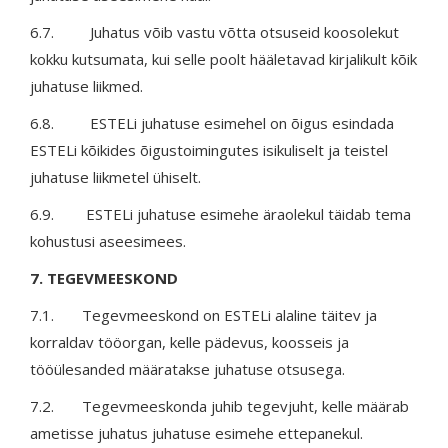
6.7. Juhatus võib vastu võtta otsuseid koosolekut
kokku kutsumata, kui selle poolt hääletavad kirjalikult kõik
juhatuse liikmed.
6.8. ESTELi juhatuse esimehel on õigus esindada
ESTELi kõikides õigustoimingutes isikuliselt ja teistel
juhatuse liikmetel ühiselt.
6.9. ESTELi juhatuse esimehe äraolekul täidab tema
kohustusi aseesimees.
7. TEGEVMEESKOND
7.1. Tegevmeeskond on ESTELi alaline täitev ja
korraldav tööorgan, kelle pädevus, koosseis ja
tööülesanded määratakse juhatuse otsusega.
7.2. Tegevmeeskonda juhib tegevjuht, kelle määrab
ametisse juhatus juhatuse esimehe ettepanekul.