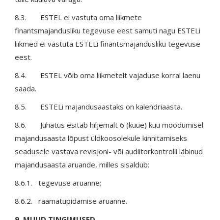
8.3. ESTEL ei vastuta oma liikmete
finantsmajandusliku tegevuse eest samuti nagu ESTELi
liikmed ei vastuta ESTELi finantsmajandusliku tegevuse
eest.
8.4. ESTEL võib oma liikmetelt vajaduse korral laenu
saada.
8.5. ESTELi majandusaastaks on kalendriaasta.
8.6. Juhatus esitab hiljemalt 6 (kuue) kuu möödumisel
majandusaasta lõpust üldkoosolekule kinnitamiseks
seadusele vastava revisjoni- või audiitorkontrolli läbinud
majandusaasta aruande, milles sisaldub:
8.6.1. tegevuse aruanne;
8.6.2. raamatupidamise aruanne.
9. MUUD TINGIMUSED