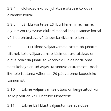
3.8.4. üldkoosoleku või juhatuse otsuse korduva
eiramise korral;
3.8.5. ESTELi või teise ESTELi liikme nime, maine,
õiguse või tegevuse olulisel määral kahjustamise korral
või hea ehitustava või ärieetika rikkumise korral.
3.9. ESTELi liikme väljaarvamise otsustab juhatus.
Liikmel, kelle väljaarvamise küsimust arutatakse, on
õigus osaleda juhatuse koosolekul ja esineda oma
seisukohaga antud asjas. Küsimuse arutamisest peab
liikmele teatama vähemalt 20 päeva enne koosoleku
toimumist.
3.10. Liikme väljaarvamise otsus on langetatud, kui
selle poolt on 2/3 juhatuse liikmetest.
3.11. Liikme ESTEList väljaastumise avalduse