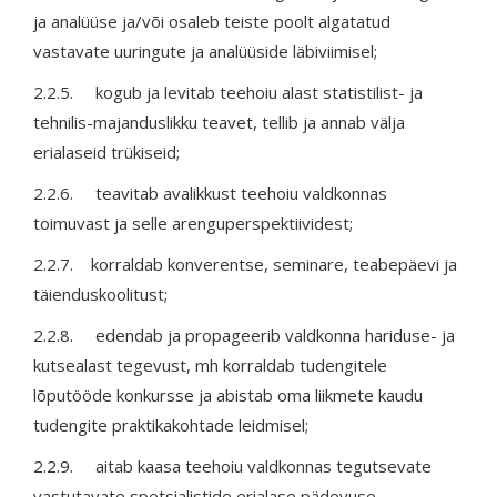
ja analüüse ja/või osaleb teiste poolt algatatud
vastavate uuringute ja analüüside läbiviimisel;
2.2.5. kogub ja levitab teehoiu alast statistilist- ja
tehnilis-majanduslikku teavet, tellib ja annab välja
erialaseid trükiseid;
2.2.6. teavitab avalikkust teehoiu valdkonnas
toimuvast ja selle arenguperspektiividest;
2.2.7. korraldab konverentse, seminare, teabepäevi ja
täienduskoolitust;
2.2.8. edendab ja propageerib valdkonna hariduse- ja
kutsealast tegevust, mh korraldab tudengitele
lõputööde konkursse ja abistab oma liikmete kaudu
tudengite praktikakohtade leidmisel;
2.2.9. aitab kaasa teehoiu valdkonnas tegutsevate
vastutavate spetsialistide erialase pädevuse