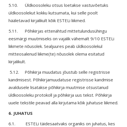
5.10. Üldkoosoleku otsus loetakse vastuvõetuks
üldkoosolekut kokku kutsumata, kui selle poolt
hääletavad kirjalikult kõik ESTELi liikmed.
5.11. Põhikirjas ettenähtud mittetulundusühingu
eesmärgi muutmiseks on vajalik vähemalt 9/10 ESTELi
liikmete nõusolek. Sealjuures peab üldkoosolekul
mitteosalenud liikme(te) nõusolek olema esitatud
kirjalikult.
5.12. Põhikirja muudatus jõustub selle registrisse
kandmisest. Põhikirjamuudatuse registrisse kandmise
avaldusele lisatakse põhikirja muutmise otsustanud
üldkoosoleku protokoll ja põhikirja uus tekst. Põhikirja
uuele tekstile peavad alla kirjutama kõik juhatuse liikmed.
6. JUHATUS
6.1. ESTELi täidesaatvaks organiks on juhatus, kes