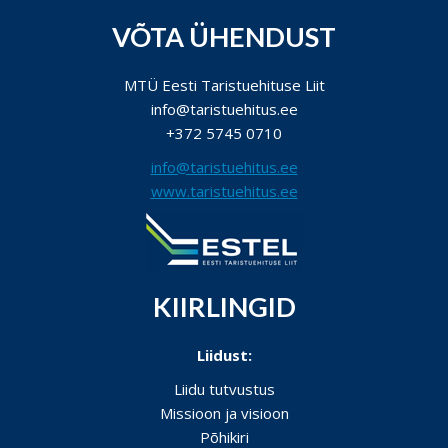
VÕTA ÜHENDUST
MTÜ Eesti Taristuehituse Liit
info@taristuehitus.ee
+372 5745 0710
info@taristuehitus.ee
www.taristuehitus.ee
KIIRLINGID
Liidust:
Liidu tutvustus
Missioon ja visioon
Põhikiri