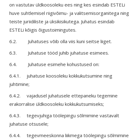
on vastutav üldkoosoleku ees ning kes esindab ESTELi
huve suhtlemisel riigivõimu- ja valitsemisorganitega ning
teiste juriidiliste ja üksikisikutega. Juhatus esindab
ESTELi kõigis õigustoimingutes.
6.2. Juhatuses võib olla viis kuni seitse liiget.
6.3. Juhatuse tööd juhib juhatuse esimees.
6.4. Juhatuse esimehe kohustused on:
6.4.1. juhatuse koosoleku kokkukutsumine ning
juhtimine;
6.4.2. vajadusel juhatusele ettepaneku tegemine
erakorralise üldkoosoleku kokkukutsumiseks;
6.4.3. tegevjuhiga töölepingu sõlmimine vastavalt
juhatuse otsusele;
6.4.4. tegevmeeskonna liikmega töölepingu sõlmimine