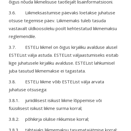
õigus nõuda liikmelisuse taotlejalt lisainformatsiooni.
3.6. Liikmeksastumise päevaks loetakse juhatuse
otsuse tegemise päev. Liikmemaks tuleb tasuda
vastavalt üldkoosoleku poolt kehtestatud liikmemaksu
reglemendile.
3.7. ESTELi liikmel on õigus kirjaliku avalduse alusel
ESTEList välja astuda. ESTEList väljaastumiseks esitab
liige juhatusele kirjaliku avalduse. ESTEList lahkumisel
juba tasutud liikmemakse ei tagastata.
3.8. ESTELi liikme võib ESTEList välja arvata
juhatuse otsusega:
3.8.1. juriidilisest isikust liikme lõppemise või
füüsilisest isikust liikme surma korral;
3.8.2. põhikirja olulise rikkumise korral;
3.8.3. tähtajaks liikmemaksu tasumatajätmise korral;