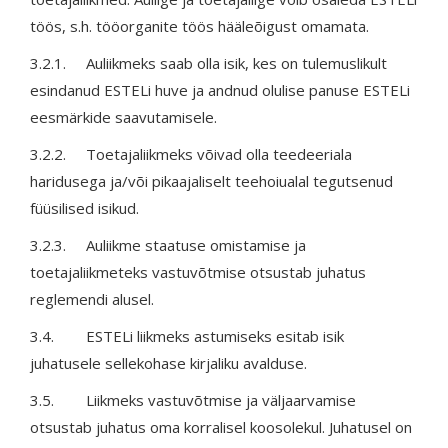
töös, s.h. tööorganite töös hääleõigust omamata.
3.2.1. Auliikmeks saab olla isik, kes on tulemuslikult
esindanud ESTELi huve ja andnud olulise panuse ESTELi
eesmärkide saavutamisele.
3.2.2. Toetajaliikmeks võivad olla teedeeriala
haridusega ja/või pikaajaliselt teehoiualal tegutsenud
füüsilised isikud.
3.2.3. Auliikme staatuse omistamise ja
toetajaliikmeteks vastuvõtmise otsustab juhatus
reglemendi alusel.
3.4. ESTELi liikmeks astumiseks esitab isik
juhatusele sellekohase kirjaliku avalduse.
3.5. Liikmeks vastuvõtmise ja väljaarvamise
otsustab juhatus oma korralisel koosolekul. Juhatusel on