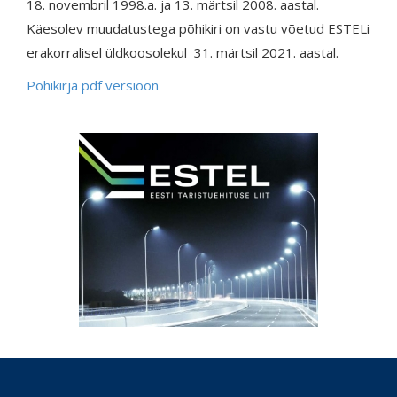
18. novembril 1998.a. ja 13. märtsil 2008. aastal.
Käesolev muudatustega põhikiri on vastu võetud ESTELi
erakorralisel üldkoosolekul 31. märtsil 2021. aastal.
Põhikirja pdf versioon