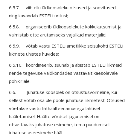
6.5.7. viib ellu üldkoosoleku otsused ja soovitused
ning kavandab ESTELi üritusi;
6.5.8. organiseerib üldkoosolekute kokkukutsumist ja
valmistab ette arutamiseks vajalikud materjalid;
6.5.9. võtab vastu ESTELi ametlikke seisukohti ESTELi
liikmete ühistes huvides;
6.5.10. koordineerib, suunab ja abistab ESTELi liikmeid
nende tegevuse valdkondades vastavalt käesolevale
põhikirjale.
6.6. Juhatuse koosolek on otsustusvõimeline, kui
sellest võtab osa üle poole juhatuse liikmetest. Otsused
võetakse vastu lihthäälteenamusega lahtisel
hääletamisel. Häälte võrdsel jagunemisel on
otsustavaks juhatuse esimehe, tema puudumisel
juhatuse aseesimehe hääl.