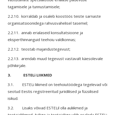
tagamisele ja tunnustamisele;
2.2.10. korraldab ja osaleb koostöös teiste sarnaste
organisatsioonidega rahvusvahelisel tasemel;
2.2.11. annab erialaseid konsultatsioone ja
eksperthinnanguid teehoiu valdkonnas;
2.2.12. teostab majandustegevust;
2.2.13. arendab muud tegevust vastavalt käesolevale
põhikirjale.
3. ESTELi LIIKMED
3.1. ESTELi liikmed on teehoiutöödega tegelevad või
seotud Eestis registreeritud juriidilised ja füüsilised
isikud.
3.2. Lisaks võivad ESTELil olla auliikmed ja
toetajaliikmed. Auliige ja toetajaliige võib osaleda ESTELi