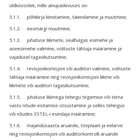
üldkoosolek, mille ainupädevuses on:
5.1.1. põhikirja kinnitamine, täiendamine ja muutmine;
5.1.2. eesmärgi muutmine;
5.1.3. juhatuse liikmete, sealhulgas esimehe ja
aseesimehe valimine, volituste tähtaja määramine ja
vajadusel tagasikutsumine;
5.1.4. revisjonikomisjoni või audiitori valimine, volituste
tähtaja määramine ning revisjonikomisjoni liikme või
liikmete või audiitori tagasikutsumine;
5.1.5. juhatuse liikmega tehingu tegemise või tema
vastu nõude esitamise otsustamine ja selles tehingus
või nõudes ESTEL-i esindaja määramine;
5.1.6. majandusaasta aruande, tööplaani ja eelarve
ning revisjonikomisjoni või audiitorkontrolli aruande