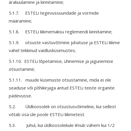
ärakuulamine ja kinnitamine;
5.1.7. ESTELi tegevussuundade ja vormide
määramine;
5.1.8. ESTELi liikmemaksu reglemendi kinnitamine;
5.1.9. otsuste vastuvõtmine juhatuse ja ESTELi liikme
vahel tekkinud vaidlusküsimustes;
5.1.10. ESTELi lõpetamise, ühinemise ja jagunemise
otsustamine;
5.1.11. muude küsimuste otsustamine, mida ei ole
seaduse või põhikirjaga antud ESTELi teiste organite
pädevusse.
5.2. Üldkoosolek on otsustusvõimeline, kui sellest
võtab osa üle poole ESTELi liikmetest.
5.3. Juhul, kui üldkoosolekule ilmub vähem kui 1/2