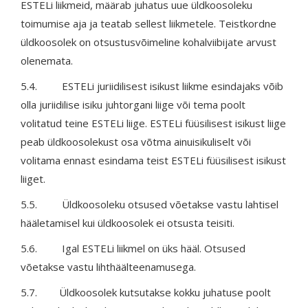
ESTELi liikmeid, määrab juhatus uue üldkoosoleku
toimumise aja ja teatab sellest liikmetele. Teistkordne
üldkoosolek on otsustusvõimeline kohalviibijate arvust
olenemata.
5.4. ESTELi juriidilisest isikust liikme esindajaks võib
olla juriidilise isiku juhtorgani liige või tema poolt
volitatud teine ESTELi liige. ESTELi füüsilisest isikust liige
peab üldkoosolekust osa võtma ainuisikuliselt või
volitama ennast esindama teist ESTELi füüsilisest isikust
liiget.
5.5. Üldkoosoleku otsused võetakse vastu lahtisel
hääletamisel kui üldkoosolek ei otsusta teisiti.
5.6. Igal ESTELi liikmel on üks hääl. Otsused
võetakse vastu lihthäälteenamusega.
5.7. Üldkoosolek kutsutakse kokku juhatuse poolt