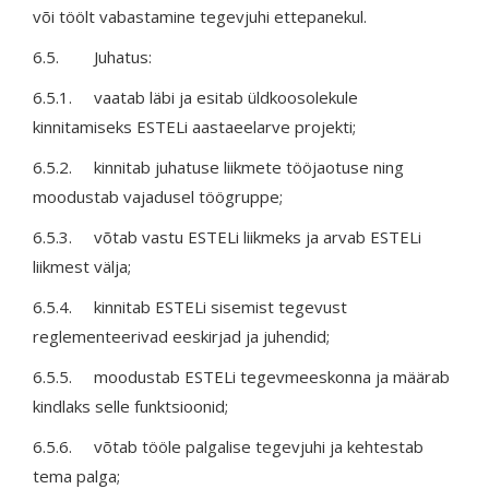
või töölt vabastamine tegevjuhi ettepanekul.
6.5. Juhatus:
6.5.1. vaatab läbi ja esitab üldkoosolekule
kinnitamiseks ESTELi aastaeelarve projekti;
6.5.2. kinnitab juhatuse liikmete tööjaotuse ning
moodustab vajadusel töögruppe;
6.5.3. võtab vastu ESTELi liikmeks ja arvab ESTELi
liikmest välja;
6.5.4. kinnitab ESTELi sisemist tegevust
reglementeerivad eeskirjad ja juhendid;
6.5.5. moodustab ESTELi tegevmeeskonna ja määrab
kindlaks selle funktsioonid;
6.5.6. võtab tööle palgalise tegevjuhi ja kehtestab
tema palga;