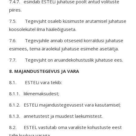
7.4.7. esindab ESTELi juhatuse poolt antud volituste
piires.
7.5. Tegevjuht osaleb küsimuste arutamisel juhatuse
koosolekutel ilma hääleõiguseta.
7.6. Tegevjuhile annab otseseid korraldusi juhatuse
esimees, tema äraolekul juhatuse esimehe asetäitja.
7.7. Tegevjuht on aruandekohustuslik juhatuse ees.
8. MAJANDUSTEGEVUS JA VARA
8.1. ESTELi vara tekib:
8.1.1. liikmemaksudest;
8.1.2. ESTELi majandustegevusest vara kasutamisel;
8.1.3. annetustest ja muudest laekumistest.
8.2. ESTEL vastutab oma varaliste kohustuste eest
talle kuuluva varaga.