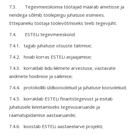
7.3. Tegevmeeskonna töötajad määrab ametisse ja
nendega sõlmib töölepingu juhatuse esimees.
Ettepaneku töötaja töölevõtmiseks teeb tegevjuht.
7.4. ESTELi tegevmeeskond:
7.4.1. tagab juhatuse otsuste täitmise;
7.4.2. hoiab korras ESTELi asjaajamise;
7.4.3. korraldab liidu liikmete arvestuse, vastavate
andmete hoidmise ja säilimise;
7.4.4. protokollib üldkoosolekud ja juhatuse koosolekud;
7.4.5. korraldab ESTELi finantstegevust ja esitab
juhatusele kinnitamiseks tegevusaruande ja
raamatupidamise aastaaruande;
7.4.6. koostab ESTELi aastaeelarve projekti;