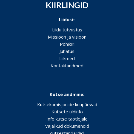
KIIRLINGID
Liidust:
Liidu tutvustus
Missioon ja visioon
Põhikiri
Juhatus
Liikmed
Kontaktandmed
Kutse andmine:
Kutsekomisjonide kuupäevad
Kutsete üldinfo
Info kutse taotlejale
Vajalikud dokumendid
Kutsestandardid