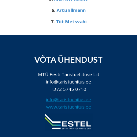
6.
Artu Ellmann
7.
Tiit Metsvahi
VÕTA ÜHENDUST
MTÜ Eesti Taristuehituse Liit
info@taristuehitus.ee
+372 5745 0710
info@taristuehitus.ee
www.taristuehitus.ee