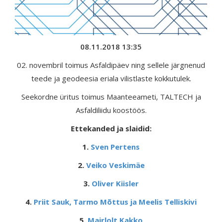
08.11.2018 13:35
02. novembril toimus Asfaldipäev ning sellele järgnenud
teede ja geodeesia eriala vilistlaste kokkutulek.
Seekordne üritus toimus Maanteeameti, TALTECH ja
Asfaldiliidu koostöös.
Ettekanded ja slaidid:
1.
Sven Pertens
2.
Veiko Veskimäe
3.
Oliver Kiisler
4.
Priit Sauk, Tarmo Mõttus ja Meelis Telliskivi
5.
Mairlolt Kakko