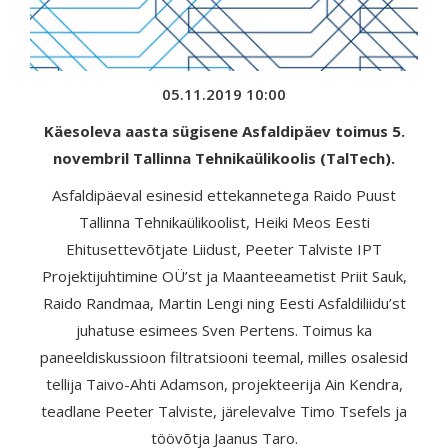
05.11.2019 10:00
Käesoleva aasta sügisene Asfaldipäev toimus 5.
novembril Tallinna Tehnikaülikoolis (TalTech).
Asfaldipäeval esinesid ettekannetega Raido Puust
Tallinna Tehnikaülikoolist, Heiki Meos Eesti
Ehitusettevõtjate Liidust, Peeter Talviste IPT
Projektijuhtimine OÜ’st ja Maanteeametist Priit Sauk,
Raido Randmaa, Martin Lengi ning Eesti Asfaldiliidu’st
juhatuse esimees Sven Pertens. Toimus ka
paneeldiskussioon filtratsiooni teemal, milles osalesid
tellija Taivo-Ahti Adamson, projekteerija Ain Kendra,
teadlane Peeter Talviste, järelevalve Timo Tsefels ja
töövõtja Jaanus Taro.