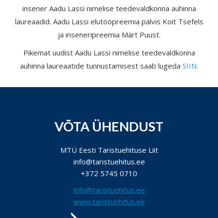
insener Aadu Lassi nimelise teedevaldkonna auhinna
laureaadid. Aadu Lassi elutööpreemia pälvis Koit Tsefels
ja inseneripreemia Märt Puust.
Pikemat uudist Aadu Lassi nimelise teedevaldkonna
auhinna laureaatide tunnustamisest saab lugeda
SIIN
.
VÕTA ÜHENDUST
MTÜ Eesti Taristuehituse Liit
info@taristuehitus.ee
+372 5745 0710
info@taristuehitus.ee
www.taristuehitus.ee