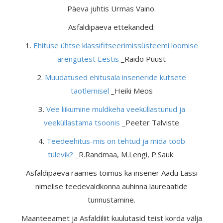
Päeva juhtis Urmas Vaino.
Asfaldipäeva ettekanded:
1.
Ehituse ühtse klassifitseerimissüsteemi loomise
arengutest Eestis
_Raido Puust
2.
Muudatused ehitusala inseneride kutsete
taotlemisel
_Heiki Meos
3.
Vee liikumine muldkeha veeküllastunud ja
veeküllastama tsoonis
_Peeter Talviste
4.
Teedeehitus-mis on tehtud ja mida toob
tulevik?
_R.Randmaa, M.Lengi, P.Sauk
Asfaldipäeva raames toimus ka insener Aadu Lassi
nimelise teedevaldkonna auhinna laureaatide
tunnustamine.
Maanteeamet ja Asfaldiliit kuulutasid teist korda välja