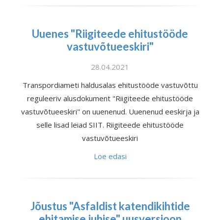
Uuenes "Riigiteede ehitustööde
vastuvõtueeskiri"
28.04.2021
Transpordiameti haldusalas ehitustööde vastuvõttu
reguleeriv alusdokument "Riigiteede ehitustööde
vastuvõtueeskiri" on uuenenud. Uuenenud eeskirja ja
selle lisad leiad SIIT. Riigiteede ehitustööde
vastuvõtueeskiri
Loe edasi
Jõustus "Asfaldist katendikihtide
ehitamise juhise" uusversioon