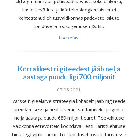
üldkogu tunnistas põhiseadusevastaseks olukorra,
kus ettevõtlus- ja infotehnoloogiaminister ei
kehtestanud ehitusvaldkonnas pädevate isikute
hariduse ja töökogemuse n&otil...
Loe edasi
Korralikest riigiteedest jääb nelja
aastaga puudu ligi 700 miljonit
07.05.2021
Värske riigieelarve strateegia kohaselt jääb riigiteede
arendamiseks ja heal tasemel säilitamiseks järgmise
nelja aastaga puudu 689 miljonit eurot. Tee-ehituse
valdkonna ettevõtteid koondava Eesti Taristuehituse
Liidu tegevjuhi Tarmo Trei kinnitusel tõstab taristusse