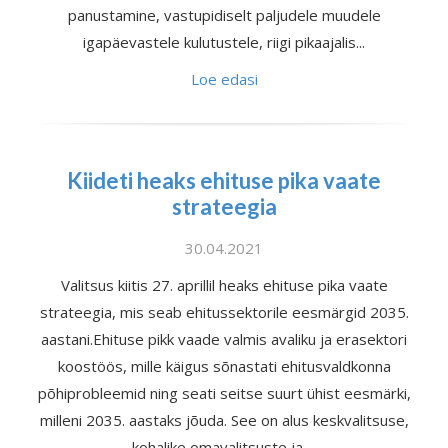
panustamine, vastupidiselt paljudele muudele
igapäevastele kulutustele, riigi pikaajalis...
Loe edasi
Kiideti heaks ehituse pika vaate
strateegia
30.04.2021
Valitsus kiitis 27. aprillil heaks ehituse pika vaate
strateegia, mis seab ehitussektorile eesmärgid 2035.
aastani.Ehituse pikk vaade valmis avaliku ja erasektori
koostöös, mille käigus sõnastati ehitusvaldkonna
põhiprobleemid ning seati seitse suurt ühist eesmärki,
milleni 2035. aastaks jõuda. See on alus keskvalitsuse,
kohalike omavalitsuste ja ...