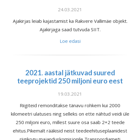
24.03.2021
Ajakirjas leiab kajastamist ka Rakvere Vallimäe objekt.
Ajakirjaga saad tutvuda SIIT.
Loe edasi
2021. aastal jätkuvad suured
teeprojektid 250 miljoni euro eest
19.03.2021
Riigiteid remonditakse tänavu rohkem kui 2000
kilomeetri ulatuses ning selleks on ette nähtud veidi üle
250 miljoni euro, millest suure osa saab 2+2 teede
ehitus.Pikemalt rääkisid neist teedeehituseplaanidest
riigikogu majanduskomisjonile Transpordiameti