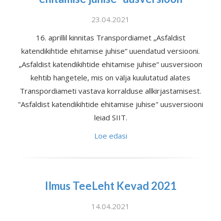
23.04.2021
16. aprillil kinnitas Transpordiamet „Asfaldist
katendikihtide ehitamise juhise“ uuendatud versiooni.
„Asfaldist katendikihtide ehitamise juhise“ uusversioon
kehtib hangetele, mis on välja kuulutatud alates
Transpordiameti vastava korralduse allkirjastamisest.
"Asfaldist katendikihtide ehitamise juhise" uusversiooni
leiad SIIT.
Loe edasi
Ilmus TeeLeht Kevad 2021
14.04.2021