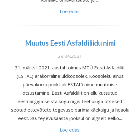
Loe edasi
Muutus Eesti Asfaldiliidu nimi
29.04.2021
31. märtsil 2021. aastal toimus MTÜ Eesti Asfaldiliit
(ESTAL) erakorraline üldkoosolek. Koosoleku ainus
päevakorra punkt oli ESTAL’i nime muutmise
otsustamine. Eesti Asfaldiliit on ellu kutsutud
eesmärgiga seista kogu riigis teehoiuga otseselt
seotud ettevõtete tegevuse parima käekäigu ja heaolu
eest. 30. tegevusaasta jooksul on algselt eelkõ...
Loe edasi