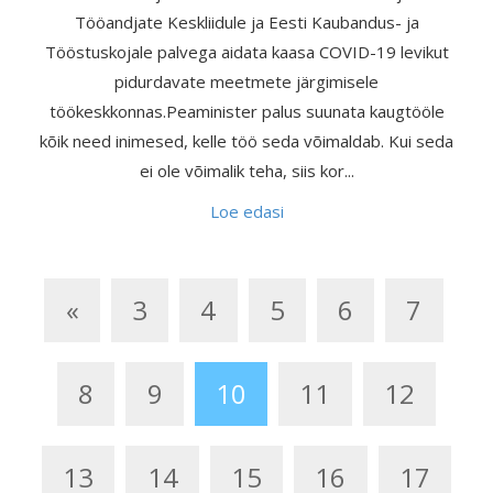
Tööandjate Keskliidule ja Eesti Kaubandus- ja
Tööstuskojale palvega aidata kaasa COVID-19 levikut
pidurdavate meetmete järgimisele
töökeskkonnas.Peaminister palus suunata kaugtööle
kõik need inimesed, kelle töö seda võimaldab. Kui seda
ei ole võimalik teha, siis kor...
Loe edasi
«
3
4
5
6
7
8
9
10
11
12
13
14
15
16
17