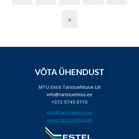
»
VÕTA ÜHENDUST
MTÜ Eesti Taristuehituse Liit
info@taristuehitus.ee
+372 5745 0710
info@taristuehitus.ee
www.taristuehitus.ee