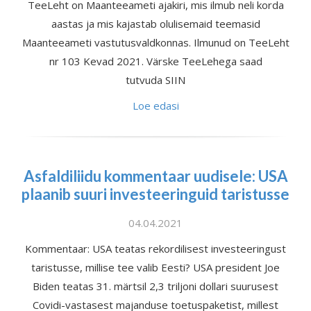
TeeLeht on Maanteeameti ajakiri, mis ilmub neli korda
aastas ja mis kajastab olulisemaid teemasid
Maanteeameti vastutusvaldkonnas. Ilmunud on TeeLeht
nr 103 Kevad 2021. Värske TeeLehega saad
tutvuda SIIN
Loe edasi
Asfaldiliidu kommentaar uudisele: USA
plaanib suuri investeeringuid taristusse
04.04.2021
Kommentaar: USA teatas rekordilisest investeeringust
taristusse, millise tee valib Eesti? USA president Joe
Biden teatas 31. märtsil 2,3 triljoni dollari suurusest
Covidi-vastasest majanduse toetuspaketist, millest