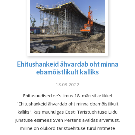
Ehitushankeid ähvardab oht minna
ebamõistlikult kalliks
18.03.2022
Ehitusuudised.ee's ilmus 18. märtsil artikkel
"Ehitushankeid ähvardab oht minna ebamõistlikult
kalliks", kus muuhulgas Eesti Taristuehituse Liidu
juhatuse esimees Sven Pertens avaldas arvamust,
milline on olukord taristuehituse turul mitmete