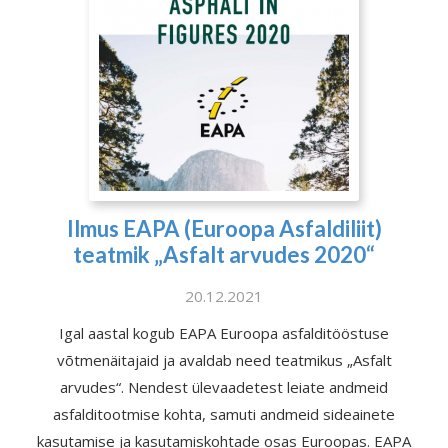
Ilmus EAPA (Euroopa Asfaldiliit)
teatmik „Asfalt arvudes 2020“
20.12.2021
Igal aastal kogub EAPA Euroopa asfalditööstuse
võtmenäitajaid ja avaldab need teatmikus „Asfalt
arvudes“. Nendest ülevaadetest leiate andmeid
asfalditootmise kohta, samuti andmeid sideainete
kasutamise ja kasutamiskohtade osas Euroopas. EAPA