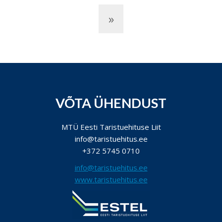
»
VÕTA ÜHENDUST
MTÜ Eesti Taristuehituse Liit
info@taristuehitus.ee
+372 5745 0710
info@taristuehitus.ee
www.taristuehitus.ee