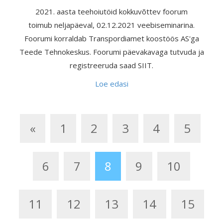
2021. aasta teehoiutöid kokkuvõttev foorum
toimub neljapäeval, 02.12.2021 veebiseminarina.
Foorumi korraldab Transpordiamet koostöös AS'ga
Teede Tehnokeskus. Foorumi päevakavaga tutvuda ja
registreeruda saad SIIT.
Loe edasi
«
1
2
3
4
5
6
7
8
9
10
11
12
13
14
15