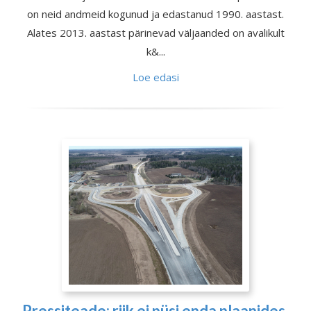
on neid andmeid kogunud ja edastanud 1990. aastast.
Alates 2013. aastast pärinevad väljaanded on avalikult
k&...
Loe edasi
Pressiteade: riik ei püsi enda plaanides,