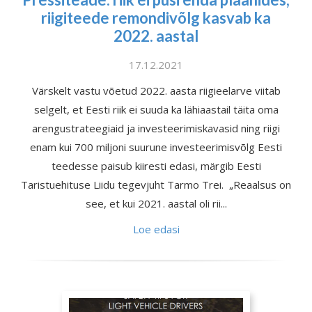
riigiteede remondivõlg kasvab ka
2022. aastal
17.12.2021
Värskelt vastu võetud 2022. aasta riigieelarve viitab
selgelt, et Eesti riik ei suuda ka lähiaastail täita oma
arengustrateegiaid ja investeerimiskavasid ning riigi
enam kui 700 miljoni suurune investeerimisvõlg Eesti
teedesse paisub kiiresti edasi, märgib Eesti
Taristuehituse Liidu tegevjuht Tarmo Trei. „Reaalsus on
see, et kui 2021. aastal oli rii...
Loe edasi