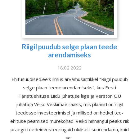
Riigil puudub selge plaan teede
arendamiseks
18.02.2022
Ehitusuudised.ee's ilmus arvamusartikkel "Riigil puudub
selge plaan teede arendamiseks", kus Eesti
Taristuehituse Liidu juhatuse liige ja Verston OÜ
juhataja Veiko Veskimäe rääkis, mis plaanid on riigil
teedesse investeerimisel ja millised on hetkel tee-
ehituse peamised murekohad. Veiko hinnangul peaks riik
praegu teedeinvesteeringuid oluliselt suurendama, kuid
se...