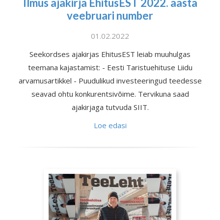
Ilmus ajakirja EhitusEST 2022. aasta
veebruari number
01.02.2022
Seekordses ajakirjas EhitusEST leiab muuhulgas
teemana kajastamist: - Eesti Taristuehituse Liidu
arvamusartikkel - Puudulikud investeeringud teedesse
seavad ohtu konkurentsivõime. Tervikuna saad
ajakirjaga tutvuda SIIT.
Loe edasi