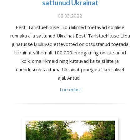
sattunud Ukrainat
02.03.2022
Eesti Taristuehituse Liidu liikmed toetavad sõjalise
rünnaku alla sattunud Ukrainat Eesti Taristuehituse Liidu
juhatusse kuuluvad ettevõtted on otsustanud toetada
Ukrainat vähemalt 100 000 euroga ning on kutsunud
kõiki oma liikmeid ning kutsuvad ka teisi liite ja
ühendusi üles aitama Ukrainat praegusel keerulisel
ajal. Antud...
Loe edasi