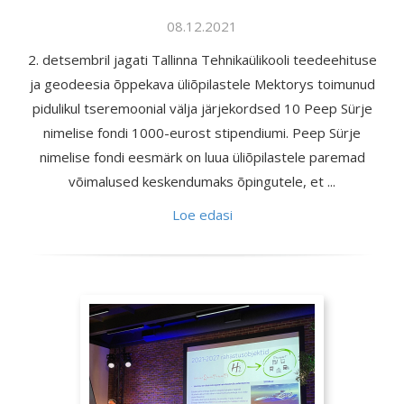
08.12.2021
2. detsembril jagati Tallinna Tehnikaülikooli teedeehituse
ja geodeesia õppekava üliõpilastele Mektorys toimunud
pidulikul tseremoonial välja järjekordsed 10 Peep Sürje
nimelise fondi 1000-eurost stipendiumi. Peep Sürje
nimelise fondi eesmärk on luua üliõpilastele paremad
võimalused keskendumaks õpingutele, et ...
Loe edasi