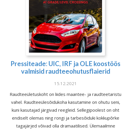
Pressiteade: UIC, IRF ja OLE koostöös
valmisid raudteeohutusflaierid
15.12.2021
Raudteeületuskoht on liides maantee- ja raudteetaristu
vahel. Raudteeülesõidukoha kasutamine on ohutu seni,
kuni kasutajad järgivad reegleid. Sellegipoolest on oht
endiselt olemas ning rongi ja tarbesõiduki kokkupõrke
tagajärjed võivad olla dramaatilised. Ülemaailmne