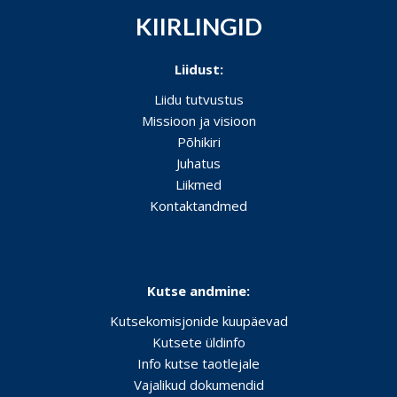
KIIRLINGID
Liidust:
Liidu tutvustus
Missioon ja visioon
Põhikiri
Juhatus
Liikmed
Kontaktandmed
Kutse andmine:
Kutsekomisjonide kuupäevad
Kutsete üldinfo
Info kutse taotlejale
Vajalikud dokumendid