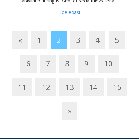
läbiviidud uuringus 34%, et seda tuleks teha ...
Loe edasi
«
1
2
3
4
5
6
7
8
9
10
11
12
13
14
15
»