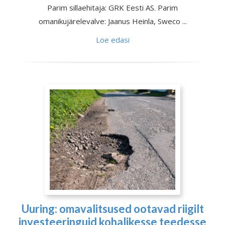
Parim sillaehitaja: GRK Eesti AS. Parim
omanikujärelevalve: Jaanus Heinla, Sweco ...
Loe edasi
Uuring: omavalitsused ootavad riigilt
investeeringuid kohalikesse teedesse