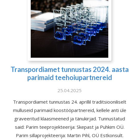
Transpordiamet tunnustas 2024. aasta
parimaid teehoiupartnereid
25.04.2025
Transpordiamet tunnustas 24. aprillil traditsiooniliselt
mulluseid parimaid koostööpartnereid, kellele anti üle
graveeritud klaasmeened ja tänukirjad. Tunnustatud
said: Parim teeprojekteerija: Skepast ja Puhkim OÜ.
Parim sillaprojekteerija: Martin Pihl, OÜ Estkonsult.