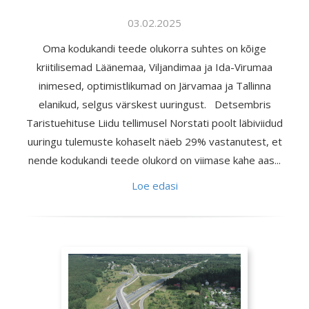
03.02.2025
Oma kodukandi teede olukorra suhtes on kõige
kriitilisemad Läänemaa, Viljandimaa ja Ida-Virumaa
inimesed, optimistlikumad on Järvamaa ja Tallinna
elanikud, selgus värskest uuringust. Detsembris
Taristuehituse Liidu tellimusel Norstati poolt läbiviidud
uuringu tulemuste kohaselt näeb 29% vastanutest, et
nende kodukandi teede olukord on viimase kahe aas...
Loe edasi