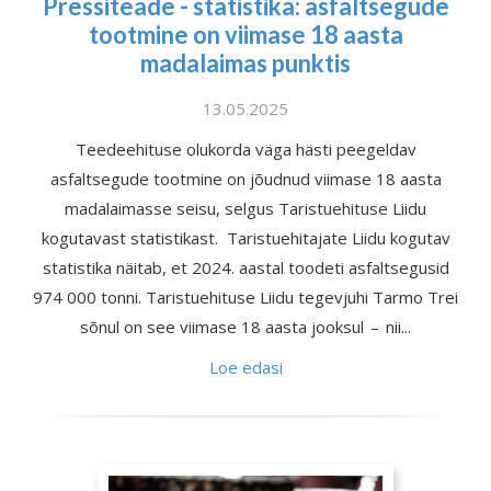
Pressiteade - statistika: asfaltsegude
tootmine on viimase 18 aasta
madalaimas punktis
13.05.2025
Teedeehituse olukorda väga hästi peegeldav
asfaltsegude tootmine on jõudnud viimase 18 aasta
madalaimasse seisu, selgus Taristuehituse Liidu
kogutavast statistikast. Taristuehitajate Liidu kogutav
statistika näitab, et 2024. aastal toodeti asfaltsegusid
974 000 tonni. Taristuehituse Liidu tegevjuhi Tarmo Trei
sõnul on see viimase 18 aasta jooksul – nii...
Loe edasi