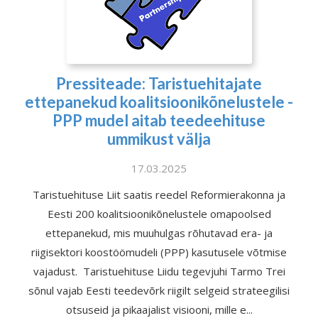
Pressiteade: Taristuehitajate
ettepanekud koalitsioonikõnelustele -
PPP mudel aitab teedeehituse
ummikust välja
17.03.2025
Taristuehituse Liit saatis reedel Reformierakonna ja
Eesti 200 koalitsioonikõnelustele omapoolsed
ettepanekud, mis muuhulgas rõhutavad era- ja
riigisektori koostöömudeli (PPP) kasutusele võtmise
vajadust. Taristuehituse Liidu tegevjuhi Tarmo Trei
sõnul vajab Eesti teedevõrk riigilt selgeid strateegilisi
otsuseid ja pikaajalist visiooni, mille e...