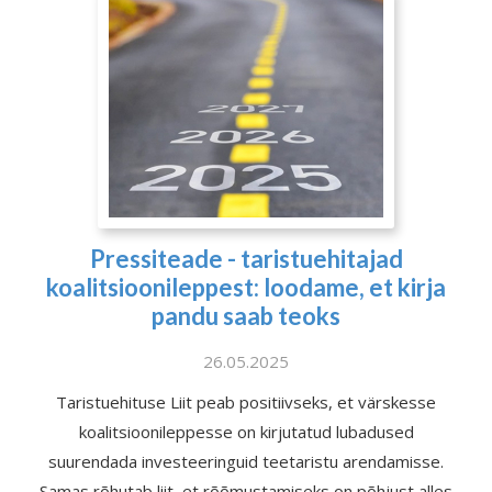
Pressiteade - taristuehitajad
koalitsioonileppest: loodame, et kirja
pandu saab teoks
26.05.2025
Taristuehituse Liit peab positiivseks, et värskesse
koalitsioonileppesse on kirjutatud lubadused
suurendada investeeringuid teetaristu arendamisse.
Samas rõhutab liit, et rõõmustamiseks on põhjust alles