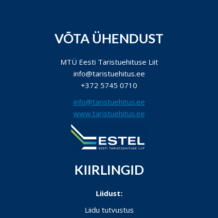
VÕTA ÜHENDUST
MTÜ Eesti Taristuehituse Liit
info@taristuehitus.ee
+372 5745 0710
info@taristuehitus.ee
www.taristuehitus.ee
KIIRLINGID
Liidust:
Liidu tutvustus