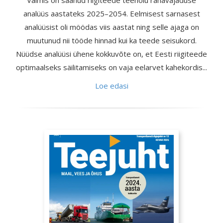
Valmis on saanud riigiteede teehoiu rahavajaduse
analüüs aastateks 2025–2054. Eelmisest sarnasest
analüüsist oli möödas viis aastat ning selle ajaga on
muutunud nii tööde hinnad kui ka teede seisukord.
Nüüdse analüüsi ühene kokkuvõte on, et Eesti riigiteede
optimaalseks säilitamiseks on vaja eelarvet kahekordis...
Loe edasi