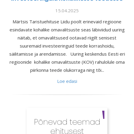
15.04.2025
Märtsis Taristuehituse Liidu poolt erinevaid regioone
esindavate kohalike omavalitsuste seas läbiviidud uuring
näitab, et omavalitsused ootavad riigilt senisest
suuremaid investeeringuid teede korrashoidu,
säilitamisse ja arendamisse. Uuring keskendus Eesti eri
regioonide kohalike omavalitsuste (KOV) rahulolule oma
piirkonna teede olukorraga ning tõi...
Loe edasi